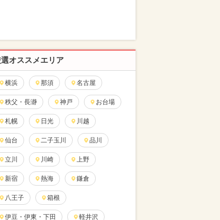
厳選オススメエリア
横浜
那須
名古屋
秩父・長瀞
神戸
お台場
札幌
日光
川越
仙台
二子玉川
品川
立川
川崎
上野
新宿
熱海
鎌倉
八王子
箱根
伊豆・伊東・下田
軽井沢