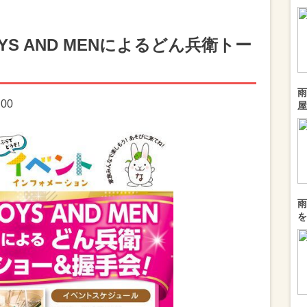
S AND MENによるどん兵衛トー
雨
:00
屋
雨
を