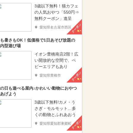
3歳以下無料！猫カフェ
の人気おやつ「550円⇒
無料クーポン」進呈
クーポン
愛知県名古屋市西区
も暑さもOK！低価格で1日あそび放題の
内型遊び場
イオン豊橋南店2階！広
い開放的な空間で、ベ
ビーエリアもあり
クーポン
愛知県豊橋市
の日も遊べる屋内♪かわいい動物におやつ
あげよう
3歳以下無料!カメ・う
さぎ・モルモット…多
くの動物とふれあおう
クーポン
愛知県愛知郡東郷町