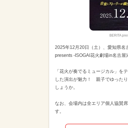
BERITA p
2025年12月20日（土）、愛知県
presents -ISOGAI花火劇場in
「花火が奏でるミュージカル」をテ
した演出が魅力！ 親子でゆったり
しょうか。
なお、会場内は全エリア個人協賛席
す。