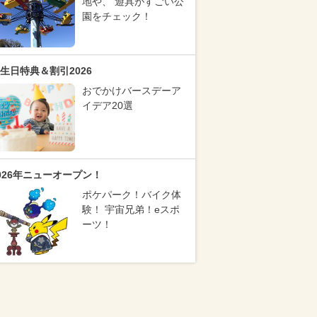
地や、 遊具がすごい公
園をチェック！
生日特典＆割引2026
おでかけバースデーア
イデア20選
026年ニューオープン！
ポケパーク！バイク体
験！ 宇宙兄弟！eスポ
ーツ！