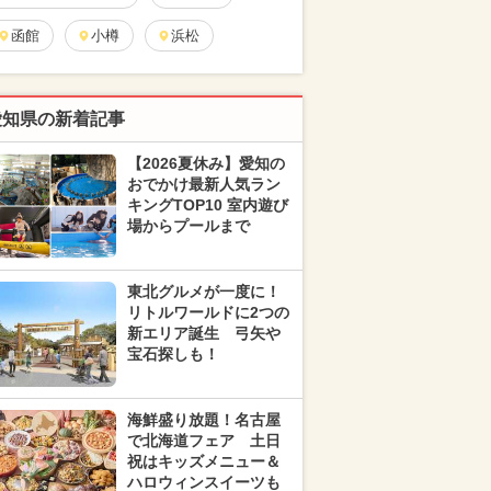
函館
小樽
浜松
愛知県の新着記事
【2026夏休み】愛知の
おでかけ最新人気ラン
キングTOP10 室内遊び
場からプールまで
東北グルメが一度に！
リトルワールドに2つの
新エリア誕生 弓矢や
宝石探しも！
海鮮盛り放題！名古屋
で北海道フェア 土日
祝はキッズメニュー＆
ハロウィンスイーツも