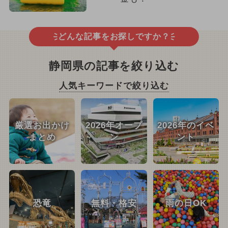
どんな記事をお探しですか？
静岡県の記事を絞り込む
人気キーワードで絞り込む
厳選お出かけ
2026年オープ
2026年のイベ
まとめ
ン
ント
恐竜
無料・格安
雨の日OK