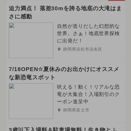
迫力満点！ 落差30mを誇る地底の大滝はま
さに感動
自然が造りだした幻想的な
世界。さぁ！地底世界探検
に出発だ！
静岡県浜松市浜名区
7/18OPEN☆夏休みのお出かけにオススメ
な新恐竜スポット
吠える！動く！リアルな恐
竜が大集合！入場割引のク
ーポン進呈中
静岡県富士市
3歳以下入場料＆駐車場無料！生き物とふ