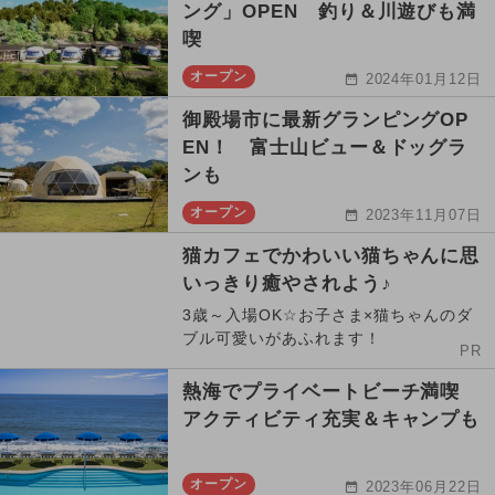
ング」OPEN 釣り＆川遊びも満
喫
オープン
2024年01月12日
御殿場市に最新グランピングOP
EN！ 富士山ビュー＆ドッグラ
ンも
オープン
2023年11月07日
猫カフェでかわいい猫ちゃんに思
いっきり癒やされよう♪
3歳～入場OK☆お子さま×猫ちゃんのダ
ブル可愛いがあふれます！
PR
熱海でプライベートビーチ満喫
アクティビティ充実＆キャンプも
オープン
2023年06月22日