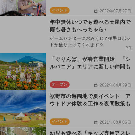
イベント
2022年07月27日
年中無休いつでも遊べる☆屋内で
雨も暑さもへっちゃら♪
ゲームセンターにおみくじ？拍手ロボッ
トが盛り上げてくれます☆
PR
「ぐりんぱ」が春営業開始 「シ
ルバニア」エリアに新しい仲間も
オープン
2022年04月29日
裾野市の遊園地で夏イベント ア
ウトドア体験＆工作＆夜間散策も
イベント
2021年08月06日
幼児も遊べる「キッズ専用アスレ