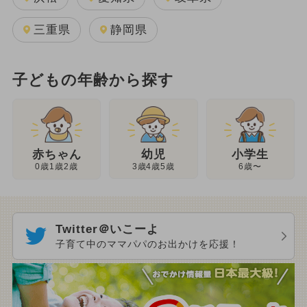
三重県
静岡県
子どもの年齢から探す
幼児
赤ちゃん
小学生
3歳4歳5歳
0歳1歳2歳
6歳〜
Twitter＠いこーよ
子育て中のママパパのお出かけを応援！