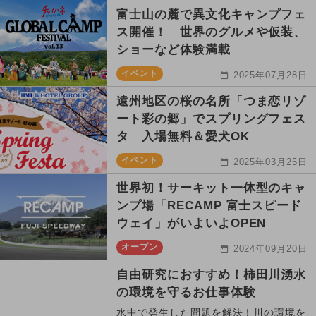
富士山の麓で異文化キャンプフェ
ス開催！ 世界のグルメや仮装、
ショーなど体験満載
イベント
2025年07月28日
遠州地区の桜の名所「つま恋リゾ
ート彩の郷」でスプリングフェス
タ 入場無料＆愛犬OK
イベント
2025年03月25日
世界初！サーキット一体型のキャ
ンプ場「RECAMP 富士スピード
ウェイ」がいよいよOPEN
オープン
2024年09月20日
自由研究におすすめ！柿田川湧水
の環境を守るお仕事体験
水中で発生した問題を解決！川の環境を