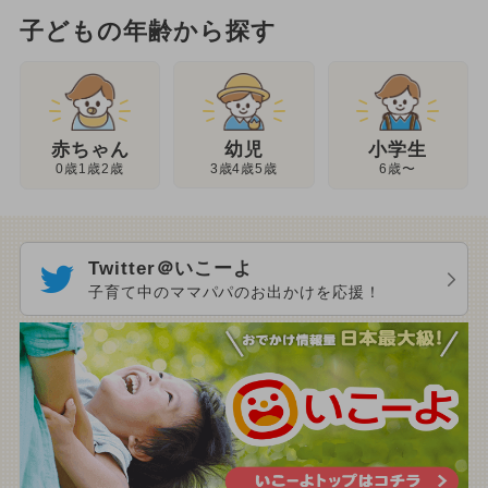
子どもの年齢から探す
幼児
赤ちゃん
小学生
3歳4歳5歳
0歳1歳2歳
6歳〜
Twitter＠いこーよ
子育て中のママパパのお出かけを応援！