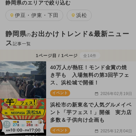
静岡県のエリアで絞り込む
伊豆・伊東・下田
浜松
静岡県
お出かけトレンド&最新ニュー
の
ス
記事一覧
1ページ目 / 1ページ
全14件
40万人が熱狂！モンド金賞の焼
き芋も 入場無料の第3回芋フェ
ス、浜松城で開催！
イベント
2026年02月19日
浜松市の新東名で人気グルメイベ
ント「芋フェス！」開催 実力店
多数＆子供向け企画も
イベント
2025年12月04日