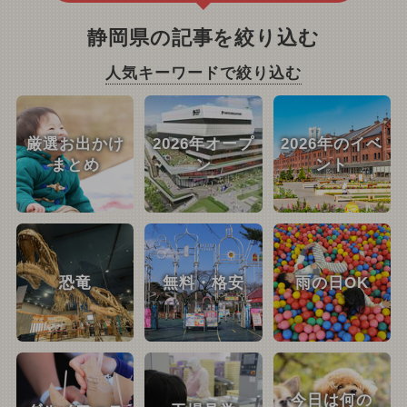
静岡県の記事を絞り込む
人気キーワードで絞り込む
厳選お出かけ
2026年オープ
2026年のイベ
まとめ
ン
ント
恐竜
無料・格安
雨の日OK
今日は何の