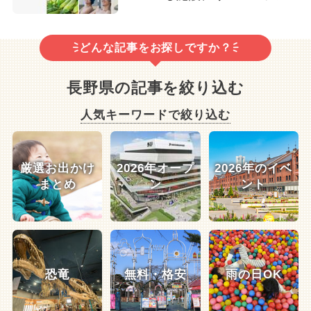
どんな記事をお探しですか？
長野県の記事を絞り込む
人気キーワードで絞り込む
厳選お出かけ
2026年オープ
2026年のイベ
まとめ
ン
ント
恐竜
無料・格安
雨の日OK