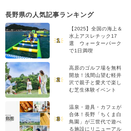
長野県の人気記事ランキング
【2025】全国の海上＆
水上アスレチック17
1
選 ウォーターパーク
で1日満喫
高原のゴルフ場を無料
開放！浅間山望む軽井
2
沢で親子と愛犬で楽し
む芝生体験イベント
温泉・遊具・カフェが
合体！長野「ちくま白
3
鳥園」が三世代で遊べ
る施設にリニューアル