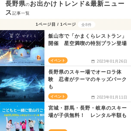
長野県
お出かけトレンド&最新ニュー
の
ス
記事一覧
1ページ目 / 1ページ
全8件
飯山市で「かまくらレストラン」
開催 星空満喫の特別プラン登場
イベント
2023年01月26日
長野県のスキー場でオーロラ体
験 忍者がテーマのキッズパーク
も
イベント
2023年01月11日
宮城・群馬・長野・岐阜のスキー
場が子供無料！ レンタル半額も