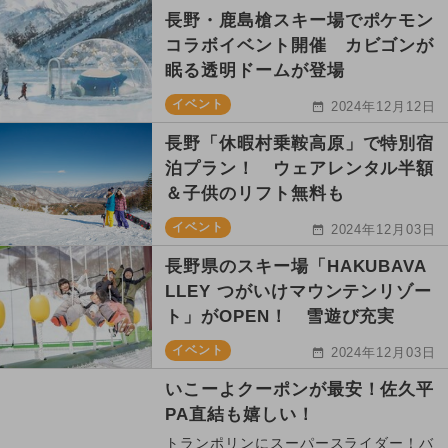
長野・鹿島槍スキー場でポケモン
コラボイベント開催 カビゴンが
眠る透明ドームが登場
イベント
2024年12月12日
長野「休暇村乗鞍高原」で特別宿
泊プラン！ ウェアレンタル半額
＆子供のリフト無料も
イベント
2024年12月03日
長野県のスキー場「HAKUBAVA
LLEY つがいけマウンテンリゾー
ト」がOPEN！ 雪遊び充実
イベント
2024年12月03日
いこーよクーポンが最安！佐久平
PA直結も嬉しい！
トランポリンにスーパースライダー！バ