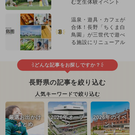
む芝生体験イベント
温泉・遊具・カフェが
合体！長野「ちくま白
3
鳥園」が三世代で遊べ
る施設にリニューアル
どんな記事をお探しですか？
長野県の記事を絞り込む
人気キーワードで絞り込む
厳選お出かけ
2026年オープ
2026年のイベ
まとめ
ン
ント