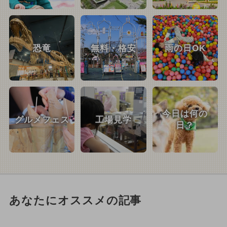
恐竜
無料・格安
雨の日OK
今日は何の
グルメフェス
工場見学
日？
あなたにオススメの記事