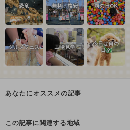
恐竜
無料・格安
雨の日OK
今日は何の
グルメフェス
工場見学
日？
あなたにオススメの記事
この記事に関連する地域