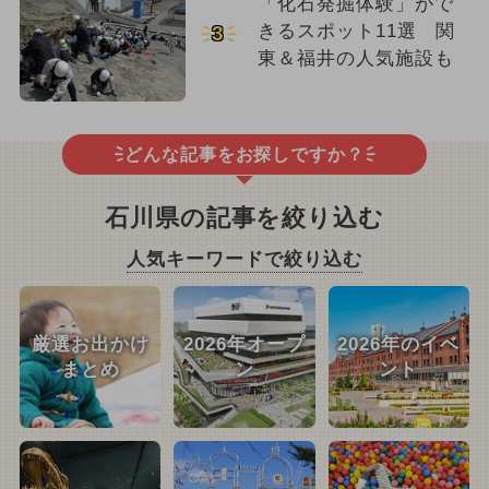
「化石発掘体験」がで
きるスポット11選 関
3
東＆福井の人気施設も
どんな記事をお探しですか？
石川県の記事を絞り込む
人気キーワードで絞り込む
厳選お出かけ
2026年オープ
2026年のイベ
まとめ
ン
ント