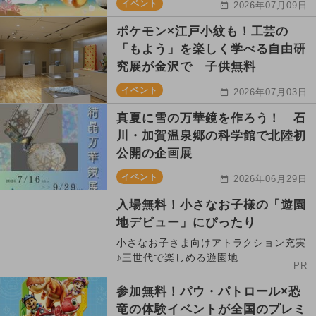
イベント
2026年07月09日
ポケモン×江戸小紋も！工芸の
「もよう」を楽しく学べる自由研
究展が金沢で 子供無料
イベント
2026年07月03日
真夏に雪の万華鏡を作ろう！ 石
川・加賀温泉郷の科学館で北陸初
公開の企画展
イベント
2026年06月29日
入場無料！小さなお子様の「遊園
地デビュー」にぴったり
小さなお子さま向けアトラクション充実
♪三世代で楽しめる遊園地
PR
参加無料！パウ・パトロール×恐
竜の体験イベントが全国のプレミ