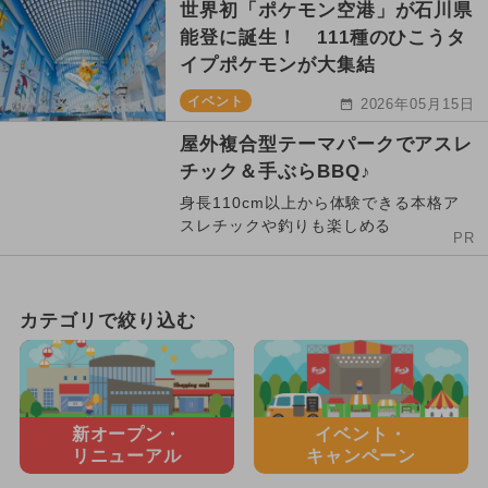
世界初「ポケモン空港」が石川県
能登に誕生！ 111種のひこうタ
イプポケモンが大集結
イベント
2026年05月15日
屋外複合型テーマパークでアスレ
チック＆手ぶらBBQ♪
身長110cm以上から体験できる本格ア
スレチックや釣りも楽しめる
PR
カテゴリで絞り込む
新オープン・
イベント・
リニューアル
キャンペーン