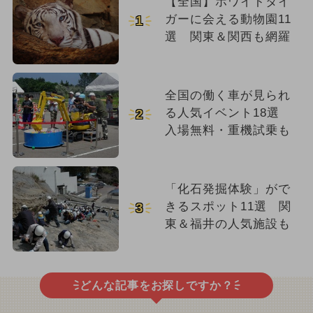
【全国】ホワイトタイ
ガーに会える動物園11
1
選 関東＆関西も網羅
全国の働く車が見られ
る人気イベント18選
2
入場無料・重機試乗も
「化石発掘体験」がで
きるスポット11選 関
3
東＆福井の人気施設も
どんな記事をお探しですか？