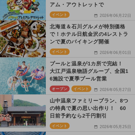
アム・アウトレットで
イベント
2026年06月22日
北海道＆石川グルメが特別価格
で！ホテル日航金沢の4レストラ
ンで夏のバイキング開催
イベント
2026年06月01日
プールと温泉が1カ所で完結！
大江戸温泉物語グループ、全国1
6施設で夏季プール営業
オープン
イベント
2026年05月27日
山中温泉ファミリープラン、8つ
の特典で夏の思い出作り！ 60
日前予約なら2千円割引
イベント
2026年05月25日