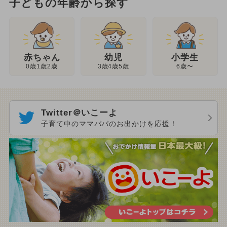
子どもの年齢から探す
幼児
赤ちゃん
小学生
3歳4歳5歳
0歳1歳2歳
6歳〜
Twitter＠いこーよ
子育て中のママパパのお出かけを応援！