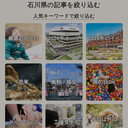
石川県の記事を絞り込む
人気キーワードで絞り込む
厳選お出かけ
2026年オープ
2026年のイベ
まとめ
ン
ント
恐竜
無料・格安
雨の日OK
今日は何の
グルメフェス
工場見学
日？