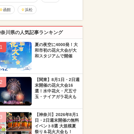
函館
浜松
神奈川県の人気記事ランキング
夏の夜空に4000発！大
1
和市初の花火大会が大
和スタジアムで開催
【関東】8月1日・2日週
2
末開催の花火大会16
選！水中花火・尺五寸
玉・ナイアガラ花火も
【神奈川】2026年8月1
3
日・2日週末開催の無料
イベント8選 大規模夏
祭り＆花火大会も！