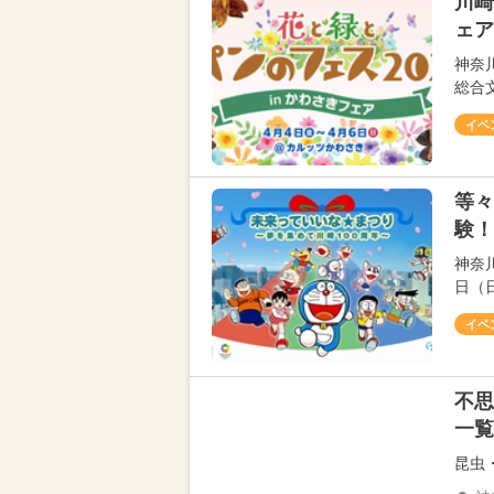
川崎
ェア
神奈
総合
イベ
等々
験！
神奈
日（
イベ
不思
一覧
昆虫