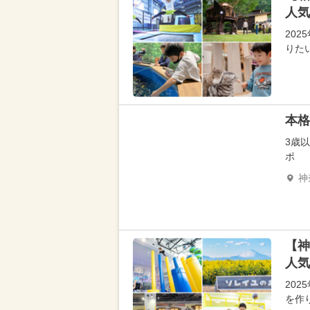
人気
20
りた
本格
3歳
ポ
神
【神
人気
20
を作