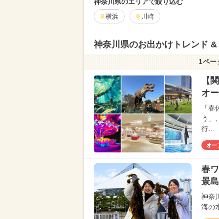
神奈川県のエリアで絞り込む
横浜
川崎
神奈川県のお出かけトレンド &
1ペー
【関
オー
「春
う」
行…
オー
春ワ
景島
神奈
海の