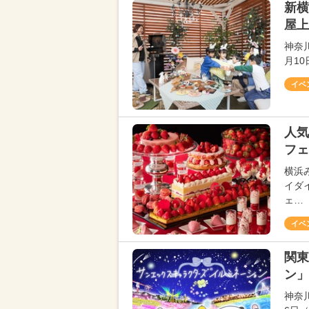
新横
屋上
神奈
月1
イベ
人気
フェ
横浜
イダ
ェ…
イベ
関東
ン」
神奈川