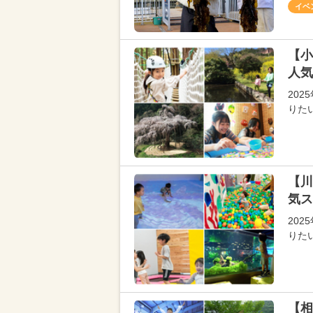
イベ
【小
人気
20
りた
【川
気ス
20
りた
【相