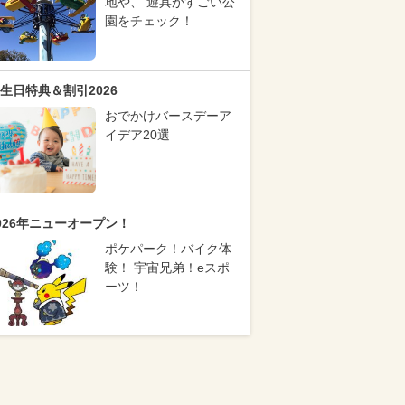
地や、 遊具がすごい公
園をチェック！
生日特典＆割引2026
おでかけバースデーア
イデア20選
026年ニューオープン！
ポケパーク！バイク体
験！ 宇宙兄弟！eスポ
ーツ！