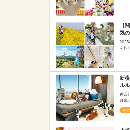
【関
気の
20
を作
新横
ルル
神奈
月6
イベ