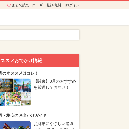
あとで読む
ユーザー登録(無料)
ログイン
オススメおでかけ情報
月のオススメはコレ！
【関東】8月のおすすめ
を厳選してお届け！
円・格安のお出かけガイド
お財布にやさしい遊園