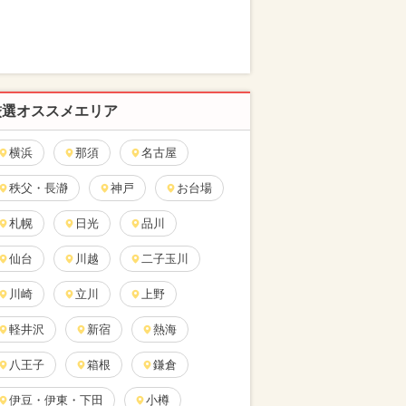
厳選オススメエリア
横浜
那須
名古屋
秩父・長瀞
神戸
お台場
札幌
日光
品川
仙台
川越
二子玉川
川崎
立川
上野
軽井沢
新宿
熱海
八王子
箱根
鎌倉
伊豆・伊東・下田
小樽