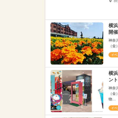
神
横浜
開催
神奈
（金）
イベ
横浜
ント
神奈
（金
物…
イベ