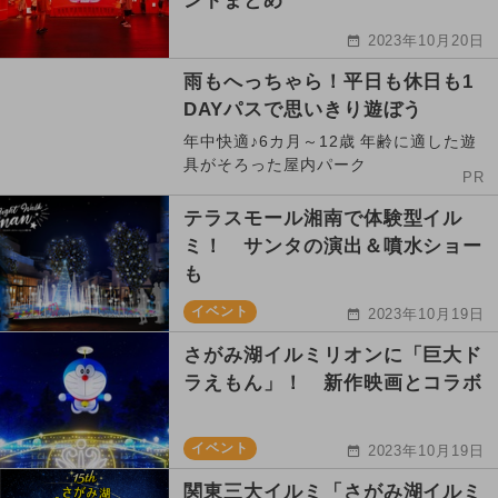
ントまとめ
2023年10月20日
雨もへっちゃら！平日も休日も1
DAYパスで思いきり遊ぼう
年中快適♪6カ月～12歳 年齢に適した遊
具がそろった屋内パーク
PR
テラスモール湘南で体験型イル
ミ！ サンタの演出＆噴水ショー
も
イベント
2023年10月19日
さがみ湖イルミリオンに「巨大ド
ラえもん」！ 新作映画とコラボ
イベント
2023年10月19日
関東三大イルミ「さがみ湖イルミ