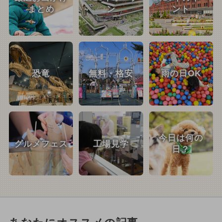
まとめ
ン
ント
恐竜
無料・格安
雨の日OK
今日は何の
グルメフェス
工場見学
日？