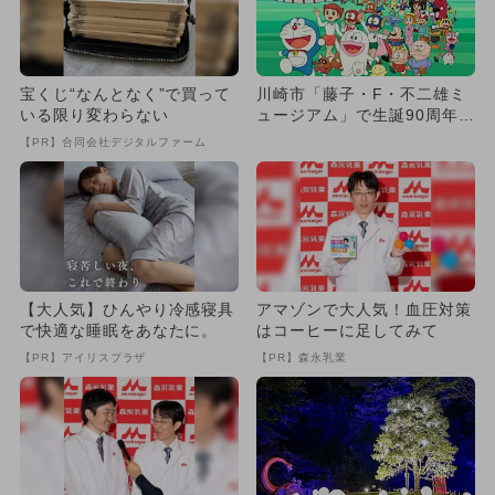
宝くじ“なんとなく”で買って
川崎市「藤子・F・不二雄ミ
いる限り変わらない
ュージアム」で生誕90周年記
念原画展 第2期スタート
【PR】合同会社デジタルファーム
【大人気】ひんやり冷感寝具
アマゾンで大人気！血圧対策
で快適な睡眠をあなたに。
はコーヒーに足してみて
【PR】アイリスプラザ
【PR】森永乳業