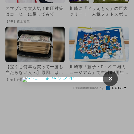
アマゾンで大人気！血圧対策
川崎に「ドラえもん」の巨大
はコーヒーに足してみて
ツリー！ 人気フォトスポッ
トも変身
【PR】森永乳業
【宝くじ何年も買って一度も
川崎市「藤子・F・不二雄ミ
当たらない人へ】原因、はっ
ュージアム」で生誕90周年記
×
きりしてます
念原画展 第3期スタート
【PR】合同会社デジタルファーム
Recommended by