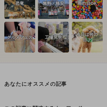
恐竜
無料・格安
雨の日OK
今日は何の
グルメフェス
工場見学
日？
あなたにオススメの記事