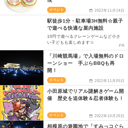
現
イベント
2022年11月14日
駅徒歩1分・駐車場3H無料☆親子
で遊べる快適な屋内施設
10円で遊べるクレーンゲームなど小さ
い子どもも楽しめます☆
PR
「川崎競馬場」で入場無料のドロ
ーンショー 手ぶらBBQも再
開！
イベント
2022年11月05日
小田原城でリアル謎解きゲーム開
催 歴史を追体験＆忍者体験も！
イベント
2022年10月26日
相模原の遊園地で「すみっコぐら