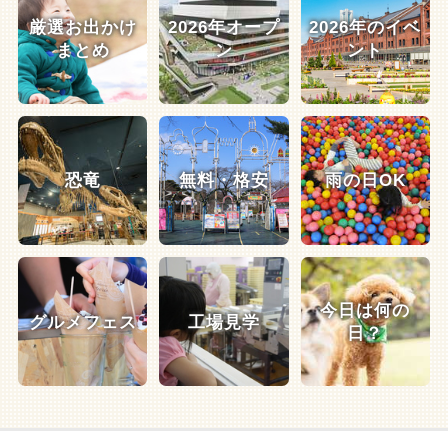
厳選お出かけ
2026年オープ
2026年のイベ
まとめ
ン
ント
恐竜
無料・格安
雨の日OK
今日は何の
グルメフェス
工場見学
日？