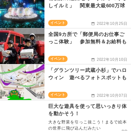
しイルミ」 関東最大級600万球
イベント
2022年10月25日
全国9カ所で「郵便局のお仕事ご
っこ体験」 参加無料＆お給料も
イベント
2022年10月10日
「グランツリー武蔵小杉」でハロ
ウィン 遊べるフォトスポットも
イベント
2022年10月07日
巨大な遊具を使って思いっきり体
を動かそう！
大きな野菜を引っこ抜こう！まるで絵本
の世界に飛び込んだみたい