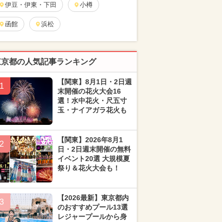
伊豆・伊東・下田
小樽
函館
浜松
東京都の人気記事ランキング
【関東】8月1日・2日週
1
末開催の花火大会16
選！水中花火・尺五寸
玉・ナイアガラ花火も
【関東】2026年8月1
2
日・2日週末開催の無料
イベント20選 大規模夏
祭り＆花火大会も！
【2026最新】東京都内
3
のおすすめプール13選
レジャープールから身