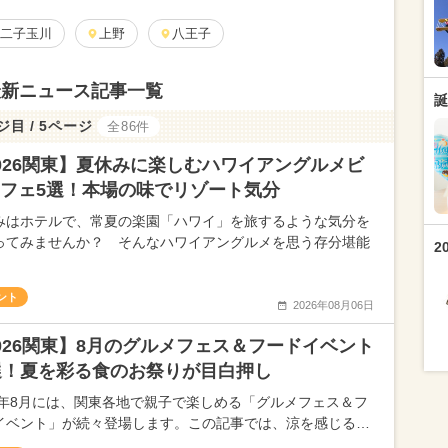
二子玉川
上野
八王子
最新ニュース記事一覧
誕
ジ目 / 5ページ
全86件
026関東】夏休みに楽しむハワイアングルメビ
フェ5選！本場の味でリゾート気分
みはホテルで、常夏の楽園「ハワイ」を旅するような気分を
ってみませんか？ そんなハワイアングルメを思う存分堪能
2
ント
2026年08月06日
026関東】8月のグルメフェス＆フードイベント
選！夏を彩る食のお祭りが目白押し
26年8月には、関東各地で親子で楽しめる「グルメフェス＆フ
イベント」が続々登場します。この記事では、涼を感じる…