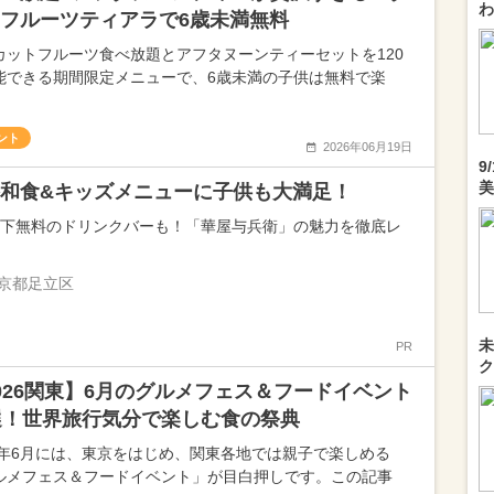
わ
フルーツティアラで6歳未満無料
カットフルーツ食べ放題とアフタヌーンティーセットを120
能できる期間限定メニューで、6歳未満の子供は無料で楽
ント
2026年06月19日
9
美
和食&キッズメニューに子供も大満足！
以下無料のドリンクバーも！「華屋与兵衛」の魅力を徹底レ
京都足立区
未
PR
ク
026関東】6月のグルメフェス＆フードイベント
選！世界旅行気分で楽しむ食の祭典
26年6月には、東京をはじめ、関東各地では親子で楽しめる
ルメフェス＆フードイベント」が目白押しです。この記事