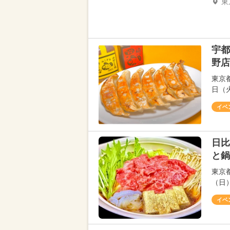
東
宇都
野店
東京
日（
イベ
日比
と鍋
東京
（日
イベ