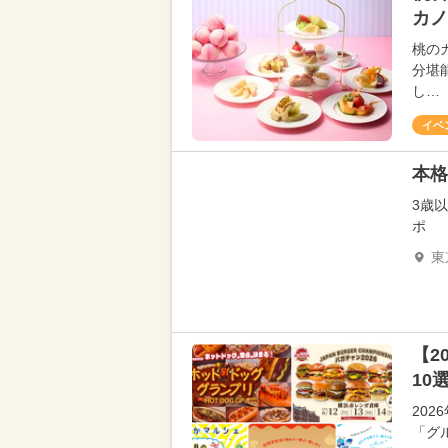
カノ
桃の
分堪
し…
イベ
本格
3歳
ポ
東
【2
10
20
「グ