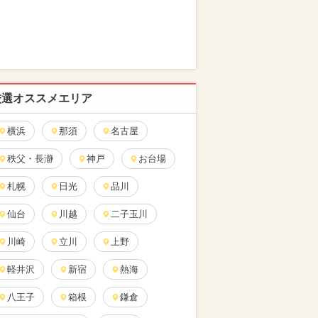
厳選オススメエリア
横浜
那須
名古屋
秩父・長瀞
神戸
お台場
札幌
日光
品川
仙台
川越
二子玉川
川崎
立川
上野
軽井沢
新宿
熱海
八王子
箱根
鎌倉