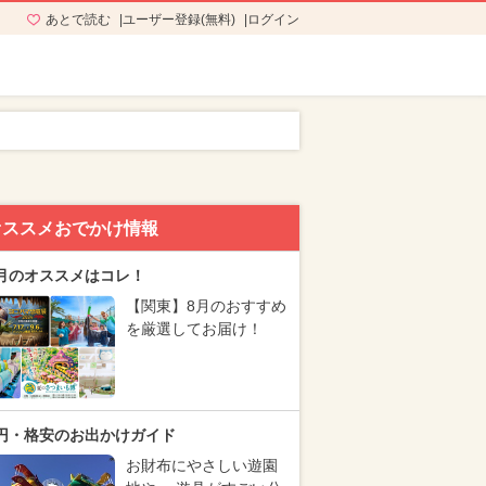
あとで読む
ユーザー登録(無料)
ログイン
オススメおでかけ情報
月のオススメはコレ！
【関東】8月のおすすめ
を厳選してお届け！
円・格安のお出かけガイド
お財布にやさしい遊園