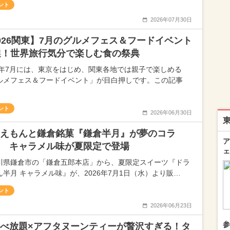
ント
2026年07月30日
026関東】7月のグルメフェス＆フードイベント
選！世界旅行気分で楽しむ食の祭典
26年7月には、東京をはじめ、関東各地では親子で楽しめる
ルメフェス＆フードイベント」が目白押しです。この記事
ント
2026年06月30日
えもんと鎌倉銘菓『鎌倉半月』が夢のコラ
ア
 キャラメル味が夏限定で登場
ェ
川県鎌倉市の「鎌倉五郎本店」から、夏限定スイーツ『ドラ
ん半月 キャラメル味』が、2026年7月1日（水）より販…
ント
2026年06月23日
参
べ放題×アフタヌーンティーが贅沢すぎる！タ