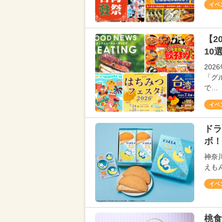
イベ
【2
10
20
「グ
で…
イベ
ドラ
ボ！
神奈
えも
イベ
桃食