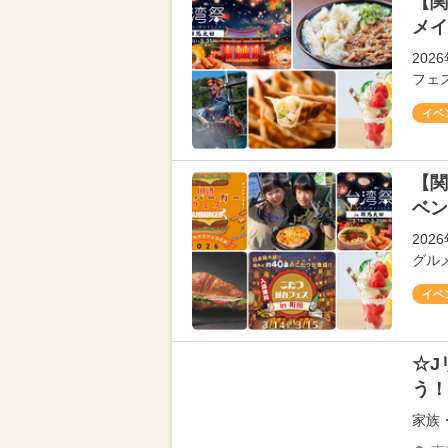
【関
メイ
20
フェ
イベ
【関
ベン
20
グル
イベ
☆J
う！
家族