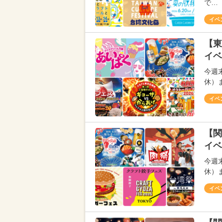
で…
イベ
【東
イベ
今週
休）
イベ
【関
イベ
今週
休）
イベ