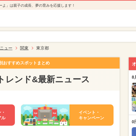
ーよ」は親子の成長、夢の育みを応援します！
ニュー
関東
東京都
別おすすめスポットまとめ
トレンド&最新ニュース
8
ン・
イベント・
アル
キャンペーン
0