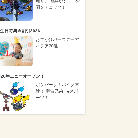
地や、 遊具がすごい公
園をチェック！
生日特典＆割引2026
おでかけバースデーア
イデア20選
026年ニューオープン！
ポケパーク！バイク体
験！ 宇宙兄弟！eスポ
ーツ！