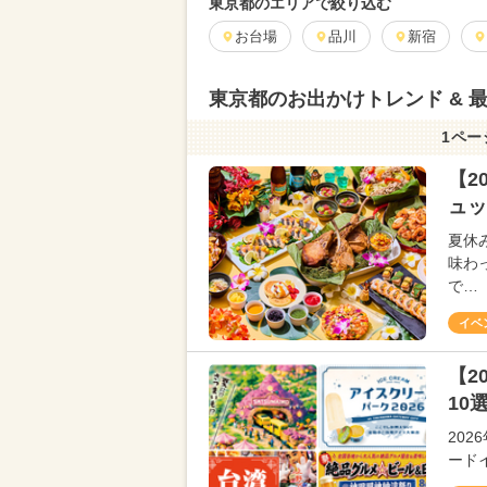
東京都のエリアで絞り込む
お台場
品川
新宿
東京都のお出かけトレンド & 
1ペー
【2
ュッ
夏休
味わ
で…
イベ
【2
10
20
ード