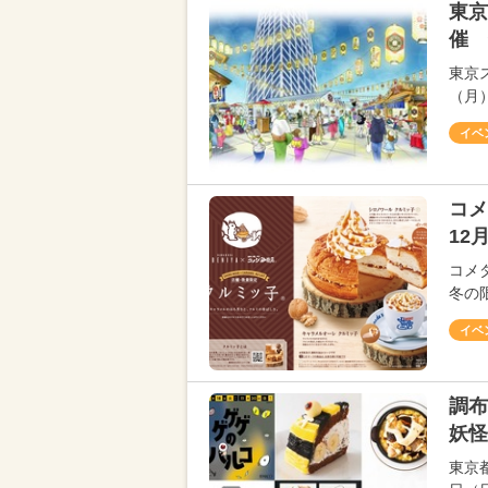
東京
催 
東京
（月
イベ
コメ
12
コメ
冬の限
イベ
調布
妖怪
東京都