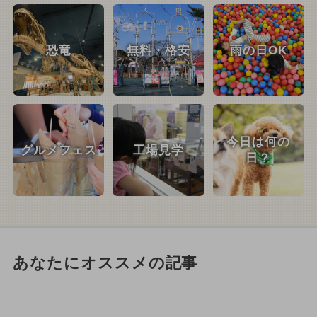
恐竜
無料・格安
雨の日OK
今日は何の
グルメフェス
工場見学
日？
あなたにオススメの記事