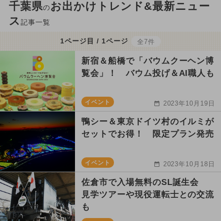
千葉県
お出かけトレンド&最新ニュー
の
ス
記事一覧
1ページ目 / 1ページ
全7件
新宿＆船橋で「バウムクーヘン博
覧会」！ バウム投げ＆AI職人も
イベント
2023年10月19日
鴨シー＆東京ドイツ村のイルミが
セットでお得！ 限定プラン発売
イベント
2023年10月18日
佐倉市で入場無料のSL誕生会
見学ツアーや現役運転士との交流
も