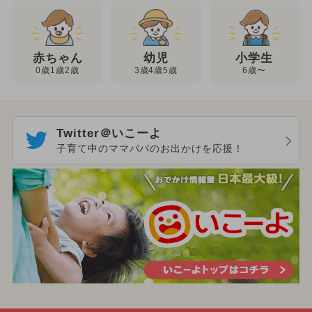
幼児
赤ちゃん
小学生
3歳4歳5歳
0歳1歳2歳
6歳〜
Twitter＠いこーよ
子育て中のママパパのお出かけを応援！