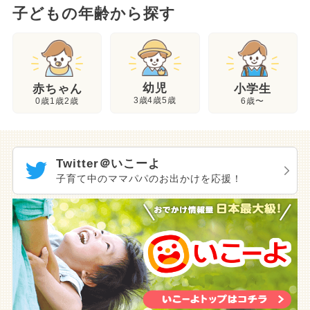
子どもの年齢から探す
幼児
赤ちゃん
小学生
3歳4歳5歳
0歳1歳2歳
6歳〜
Twitter＠いこーよ
子育て中のママパパのお出かけを応援！