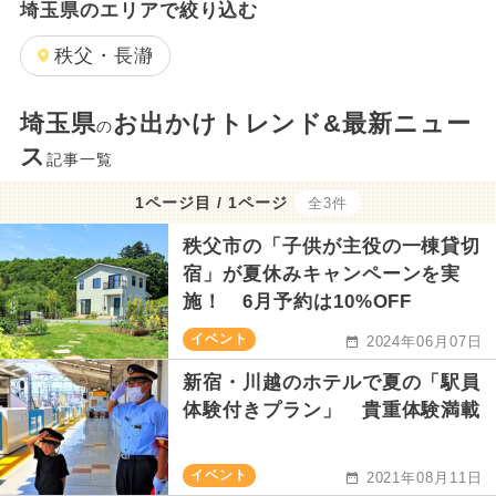
埼玉県のエリアで絞り込む
秩父・長瀞
埼玉県
お出かけトレンド&最新ニュー
の
ス
記事一覧
1ページ目 / 1ページ
全3件
秩父市の「子供が主役の一棟貸切
宿」が夏休みキャンペーンを実
施！ 6月予約は10%OFF
イベント
2024年06月07日
新宿・川越のホテルで夏の「駅員
体験付きプラン」 貴重体験満載
イベント
2021年08月11日