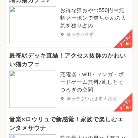
階の猫カフェ♪
お得な猫おやつ550円⇒無
料クーポンで猫ちゃんの人
気を独り占め
埼玉県羽生市
クーポン
最寄駅デッキ直結！アクセス抜群のかわい
い猫カフェ
充電器・wifi・マンガ・ボ
ードゲーム無料♪癒しとく
つろぎの空間
埼玉県さいたま市大宮区
クーポン
音楽×ロウリュで新感覚！家族で楽しむエ
ンタメサウナ