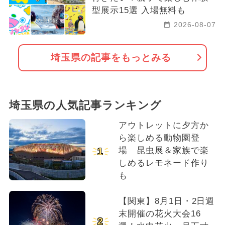
型展示15選 入場無料も
2026-08-07
埼玉県の記事をもっとみる
埼玉県の人気記事ランキング
アウトレットに夕方か
ら楽しめる動物園登
場 昆虫展＆家族で楽
1
しめるレモネード作り
も
【関東】8月1日・2日週
末開催の花火大会16
2