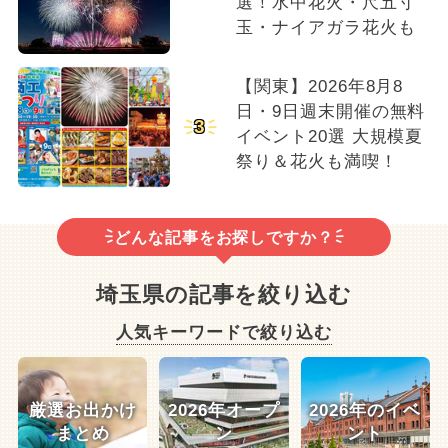
選！水中花火・尺五寸
玉・ナイアガラ花火も
【関東】2026年8月8
日・9日週末開催の無料
3
イベント20選 大規模夏
祭り＆花火も満喫！
どんな記事をお探しですか？
埼玉県の記事を絞り込む
人気キーワードで絞り込む
厳選お出かけ
2026年オープ
2026年のイベ
まとめ
ン
ント