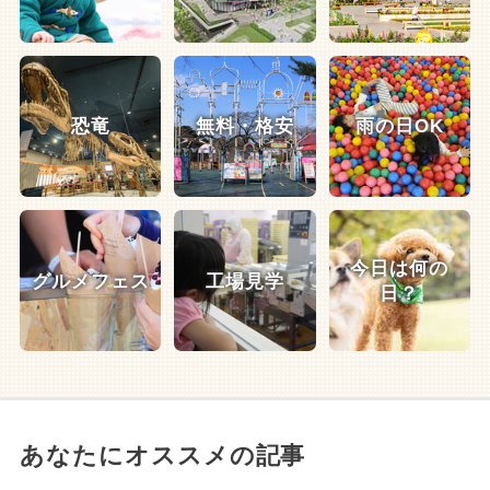
恐竜
無料・格安
雨の日OK
今日は何の
グルメフェス
工場見学
日？
あなたにオススメの記事