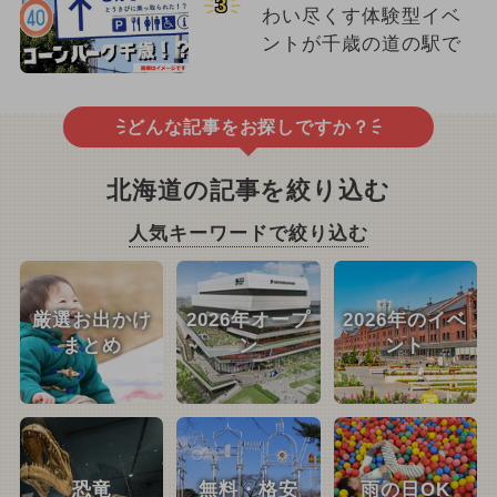
3
わい尽くす体験型イベ
ントが千歳の道の駅で
どんな記事をお探しですか？
北海道の記事を絞り込む
人気キーワードで絞り込む
厳選お出かけ
2026年オープ
2026年のイベ
まとめ
ン
ント
恐竜
無料・格安
雨の日OK