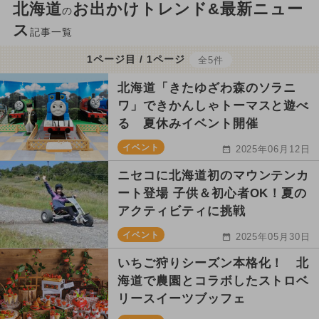
北海道
お出かけトレンド&最新ニュー
の
ス
記事一覧
1ページ目 / 1ページ
全5件
北海道「きたゆざわ森のソラニ
ワ」できかんしゃトーマスと遊べ
る 夏休みイベント開催
イベント
2025年06月12日
ニセコに北海道初のマウンテンカ
ート登場 子供＆初心者OK！夏の
アクティビティに挑戦
イベント
2025年05月30日
いちご狩りシーズン本格化！ 北
海道で農園とコラボしたストロベ
リースイーツブッフェ