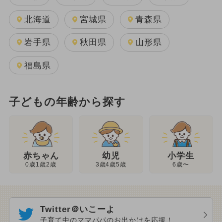
北海道
宮城県
青森県
岩手県
秋田県
山形県
福島県
子どもの年齢から探す
幼児
赤ちゃん
小学生
3歳4歳5歳
0歳1歳2歳
6歳〜
Twitter＠いこーよ
子育て中のママパパのお出かけを応援！