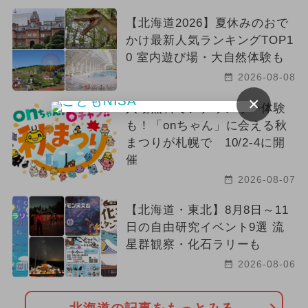
【北海道2026】夏休みのおで
かけ最新人気ランキングTOP1
0 室内遊び場・大自然体験も
2026-08-08
×
入場無料でアナウンサー体験
も！「onちゃん」に会える秋
まつりが札幌で 10/2-4に開
催
2026-08-07
【北海道・東北】8月8日～11
日の自由研究イベント9選 流
星群観察・化石ラリーも
2026-08-06