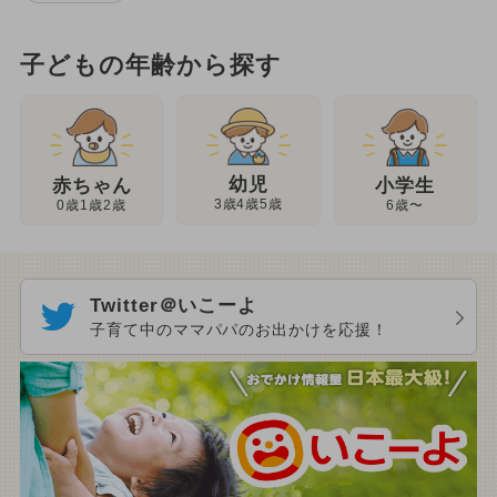
子どもの年齢から探す
幼児
赤ちゃん
小学生
3歳4歳5歳
0歳1歳2歳
6歳〜
Twitter＠いこーよ
子育て中のママパパのお出かけを応援！