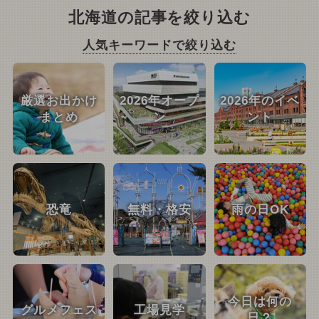
北海道の記事を絞り込む
人気キーワードで絞り込む
厳選お出かけ
2026年オープ
2026年のイベ
まとめ
ン
ント
恐竜
無料・格安
雨の日OK
今日は何の
グルメフェス
工場見学
日？