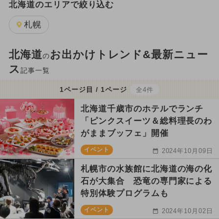
北海道のエリアで絞り込む
札幌
北海道
お出かけトレンド&最新ニュー
の
ス
記事一覧
1ページ目 / 1ページ
全4件
北海道千歳市のホテルでランチ
「ピンクスイーツ＆総料理長のわ
がままブッフェ」開催
イベント
2024年10月09日
札幌市の水族館に北海道の海の化
石が大集合 恐竜の専門家による
特別体験プログラムも
イベント
2024年10月02日