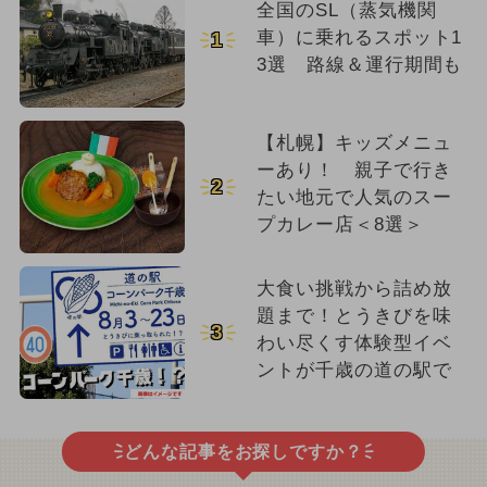
全国のSL（蒸気機関
車）に乗れるスポット1
1
3選 路線＆運行期間も
【札幌】キッズメニュ
ーあり！ 親子で行き
2
たい地元で人気のスー
プカレー店＜8選＞
大食い挑戦から詰め放
題まで！とうきびを味
3
わい尽くす体験型イベ
ントが千歳の道の駅で
どんな記事をお探しですか？