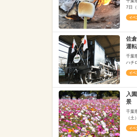
千葉
7日
イベ
佐倉
運転
千葉
ハチ
イベ
入園
景 
千葉
（土
イベ