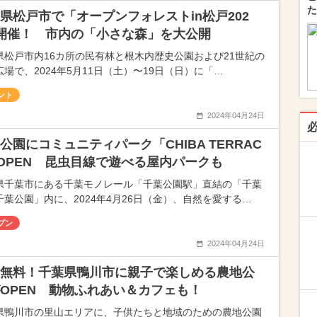
た
県松戸市で「オープンフォレストin松戸202
開催！ 市内の「小さな森」を大公開
県松戸市内16カ所の民有林と根木内歴史公園および21世紀の
広場で、2024年5月11日（土）〜19日（日）に「…
ント
2024年04月24日
公園にコミュニティパーク「CHIBA TERRAC
OPEN 昆虫目線で遊べる屋内パークも
県千葉市にある千葉モノレール「千葉公園駅」直結の「千葉
千葉公園」内に、2024年4月26日（金）、自然を愛する…
プン
2024年04月24日
無料！千葉県鴨川市に親子で楽しめる農地公
OPEN 動物ふれあい＆カフェも！
県鴨川市の里山エリアに、子供たちと地域のための農地公園