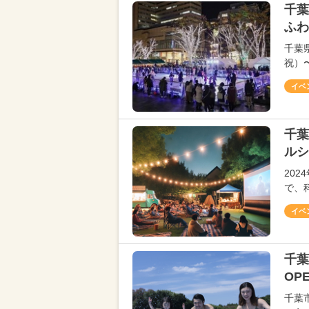
千葉
ふわ
千葉
祝）
イベ
千葉
ルシ
20
で、
イベ
千葉
OP
千葉