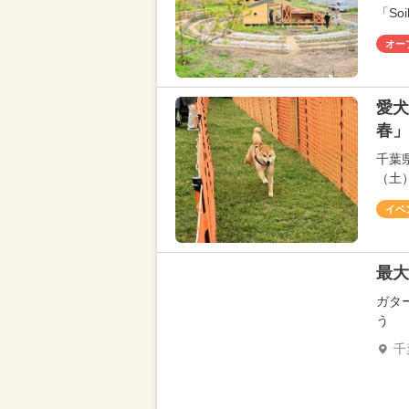
「Soi
オー
愛犬
春」
千葉
（土
イベ
最大
ガタ
う
千