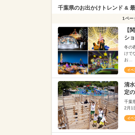
千葉県のお出かけトレンド & 
1ペー
【関
ショ
冬の
けで
お…
イベ
清水
定の
千葉
2月
イベ