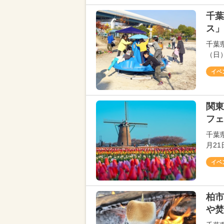
千葉
ス」
千葉
（日
イベ
関東
フェ
千葉
月2
イベ
柏市
や焚