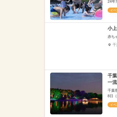
24
イベ
小上
赤ち
千
千葉
一流
千葉
8日（
イベ