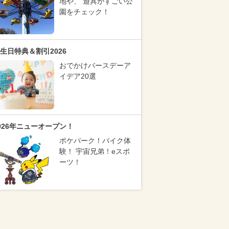
地や、 遊具がすごい公
園をチェック！
生日特典＆割引2026
おでかけバースデーア
イデア20選
026年ニューオープン！
ポケパーク！バイク体
験！ 宇宙兄弟！eスポ
ーツ！