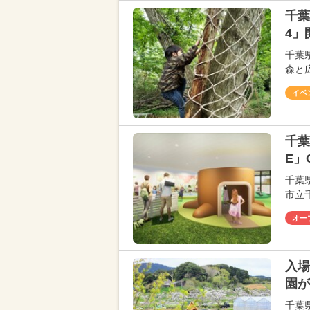
千葉
4」
千葉
森と
イベ
千葉
E」
千葉
市立
オー
入場
園が
千葉