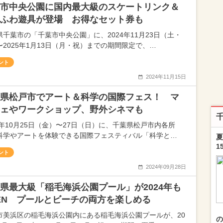
市中央公園に国内最大級のスケートリンク＆
ふわ遊具が登場 お得なセット券も
県千葉市の「千葉市中央公園」に、2024年11月23日（土・
〜2025年1月13日（月・祝）までの期間限定で、…
ント
2024年11月15日
県松戸市でアート＆科学の国際フェス！ マ
ェやワークショップ、野外シネマも
24年10月25日（金）〜27日（日）に、千葉県松戸市内各所
科学やアートを体験できる国際フェスティバル「科学と…
夏
1
ント
2024年09月28日
県最大級「稲毛海浜公園プール」が2024年も
EN プールとビーチの両方を楽しめる
市美浜区の稲毛海浜公園内にある稲毛海浜公園プールが、20
の