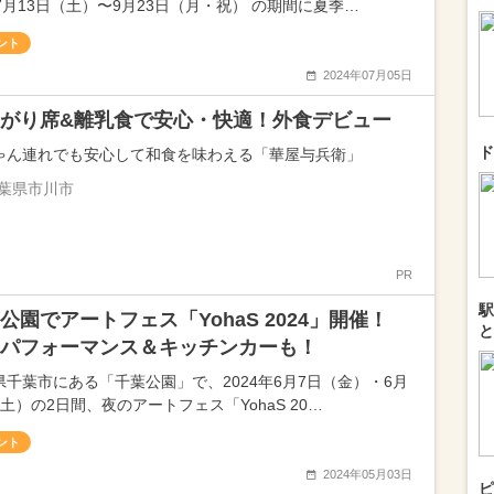
年7月13日（土）〜9月23日（月・祝） の期間に夏季…
ント
2024年07月05日
がり席&離乳食で安心・快適！外食デビュー
ド
ゃん連れでも安心して和食を味わえる「華屋与兵衛」
葉県市川市
PR
駅
公園でアートフェス「YohaS 2024」開催！
と
パフォーマンス＆キッチンカーも！
県千葉市にある「千葉公園」で、2024年6月7日（金）・6月
土）の2日間、夜のアートフェス「YohaS 20…
ント
2024年05月03日
ピ