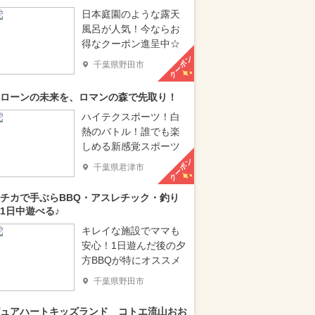
日本庭園のような露天
風呂が人気！今ならお
得なクーポン進呈中☆
クーポン
千葉県野田市
ローンの未来を、ロマンの森で先取り！
ハイテクスポーツ！白
熱のバトル！誰でも楽
しめる新感覚スポーツ
クーポン
千葉県君津市
チカで手ぶらBBQ・アスレチック・釣り
1日中遊べる♪
キレイな施設でママも
安心！1日遊んだ後の夕
方BBQが特にオススメ
千葉県野田市
ュアハートキッズランド コトエ流山おお