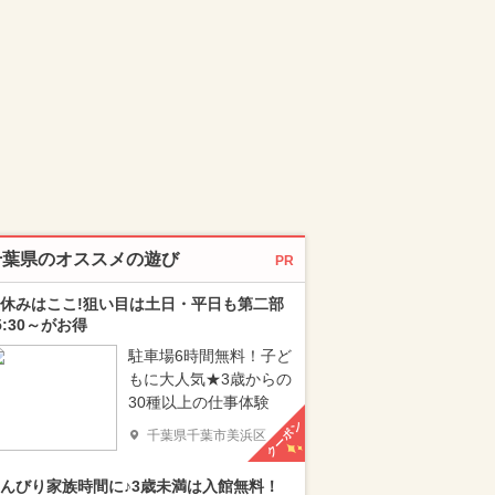
千葉県のオススメの遊び
PR
休みはここ!狙い目は土日・平日も第二部
5:30～がお得
駐車場6時間無料！子ど
もに大人気★3歳からの
30種以上の仕事体験
クーポン
千葉県千葉市美浜区
んびり家族時間に♪3歳未満は入館無料！