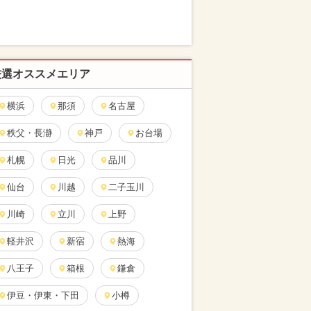
厳選オススメエリア
横浜
那須
名古屋
秩父・長瀞
神戸
お台場
札幌
日光
品川
仙台
川越
二子玉川
川崎
立川
上野
軽井沢
新宿
熱海
八王子
箱根
鎌倉
伊豆・伊東・下田
小樽