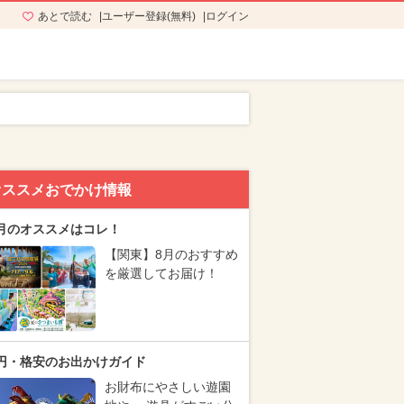
あとで読む
ユーザー登録(無料)
ログイン
オススメおでかけ情報
月のオススメはコレ！
【関東】8月のおすすめ
を厳選してお届け！
円・格安のお出かけガイド
お財布にやさしい遊園