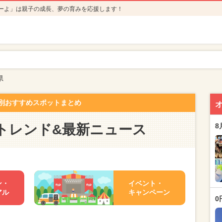
ーよ」は親子の成長、夢の育みを応援します！
県
別おすすめスポットまとめ
トレンド&最新ニュース
8
ン・
イベント・
アル
キャンペーン
0