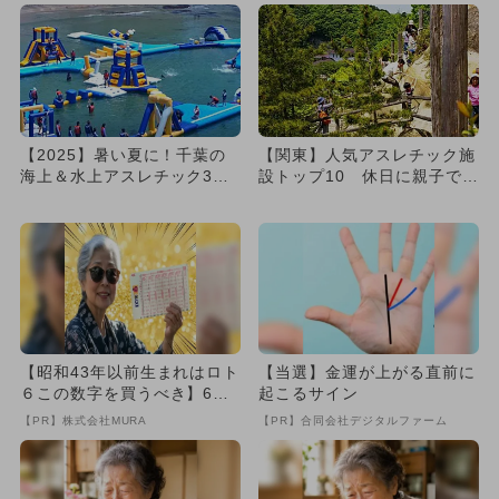
【2025】暑い夏に！千葉の
【関東】人気アスレチック施
海上＆水上アスレチック3
設トップ10 休日に親子で大
選 ウォーターパークで1日
満足！
満...
【昭和43年以前生まれはロト
【当選】金運が上がる直前に
６この数字を買うべき】6つ
起こるサイン
の数字が「完全一致」する
【PR】株式会社MURA
【PR】合同会社デジタルファーム
方...