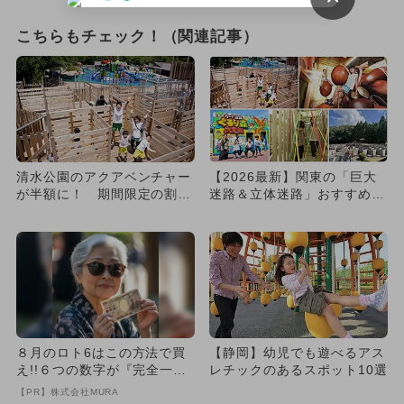
こちらもチェック！（関連記事）
清水公園のアクアベンチャー
【2026最新】関東の「巨大
が半額に！ 期間限定の割引
迷路＆立体迷路」おすすめ10
チケット販売開始
選 変わり種＆謎解きも！
８月のロト6はこの方法で買
【静岡】幼児でも遊べるアス
え!!６つの数字が『完全一
レチックのあるスポット10選
致』する方法
【PR】株式会社MURA