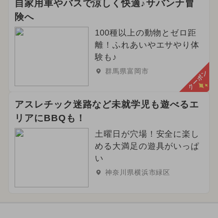
自家用車やバスで涼しく快適♪サバンナ冒
険へ
100種以上の動物とゼロ距
離！ふれあいやエサやり体
験も♪
群馬県富岡市
クーポン
アスレチック迷路など未就学児も遊べるエ
リアにBBQも！
土曜日が穴場！安全に楽し
める大満足の遊具がいっぱ
い
神奈川県横浜市緑区