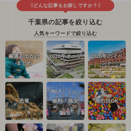
どんな記事をお探しですか？
千葉県の記事を絞り込む
人気キーワードで絞り込む
厳選お出かけ
2026年オープ
2026年のイベ
まとめ
ン
ント
恐竜
無料・格安
雨の日OK