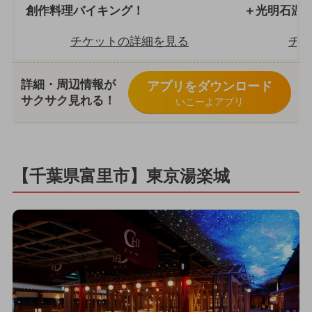
創作料理バイキング！
＋光明石温
チケットの詳細を見る
チケ
詳細・周辺情報が
アプリをダウンロード
サクサク見れる！
いこーよアプリ
【千葉県富里市】東京湯楽城