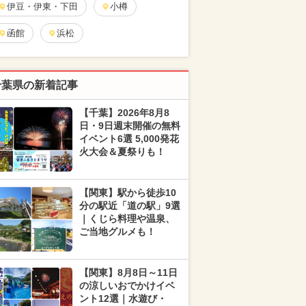
伊豆・伊東・下田
小樽
函館
浜松
千葉県の新着記事
【千葉】2026年8月8
日・9日週末開催の無料
イベント6選 5,000発花
火大会＆夏祭りも！
【関東】駅から徒歩10
分の駅近「道の駅」9選
｜くじら料理や温泉、
ご当地グルメも！
【関東】8月8日～11日
の涼しいおでかけイベ
ント12選｜水遊び・