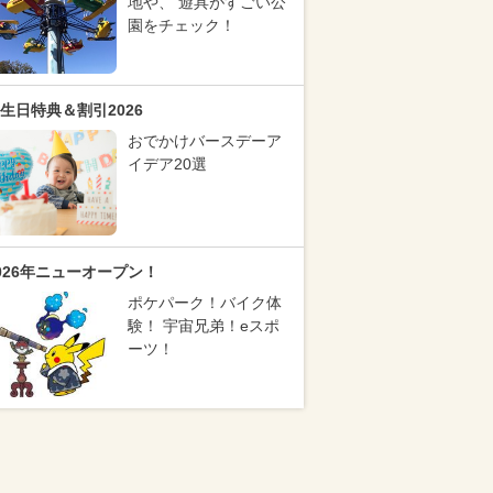
地や、 遊具がすごい公
園をチェック！
生日特典＆割引2026
おでかけバースデーア
イデア20選
026年ニューオープン！
ポケパーク！バイク体
験！ 宇宙兄弟！eスポ
ーツ！