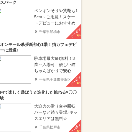
スパーク
ペンギンそりや貸靴も1
5cm～ご用意！スケー
トデビューにおすすめ
クーポン
千葉県船橋市
オンモール幕張新都心1階！猫カフェデビ
ーに最適♪
駐車場最大6H無料！3
歳～入場可、優しい猫
ちゃんばかりで安心
クーポン
千葉県千葉市美浜区
内で楽しく遊ぼう☆進化した跳ねる×〇〇
験
大迫力の滑り台や回転
バーなど続々登場♪キッ
ズエリアは無料☆
クーポン
千葉県松戸市