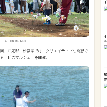
イ
イ
ュ
（C）Hajime Kato
園、戸定邸、松雲亭では、クリエイティブな発想で
る「丘のマルシェ」を開催。
屋
体