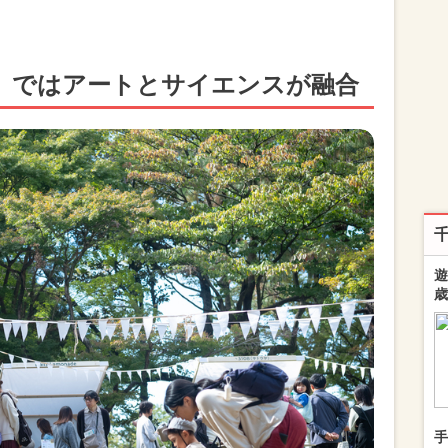
」ではアートとサイエンスが融合
遊
歳
手