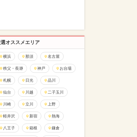
厳選オススメエリア
横浜
那須
名古屋
秩父・長瀞
神戸
お台場
札幌
日光
品川
仙台
川越
二子玉川
川崎
立川
上野
軽井沢
新宿
熱海
八王子
箱根
鎌倉