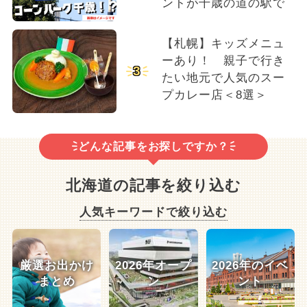
ントが千歳の道の駅で
【札幌】キッズメニュ
ーあり！ 親子で行き
3
たい地元で人気のスー
プカレー店＜8選＞
どんな記事をお探しですか？
北海道の記事を絞り込む
人気キーワードで絞り込む
厳選お出かけ
2026年オープ
2026年のイベ
まとめ
ン
ント