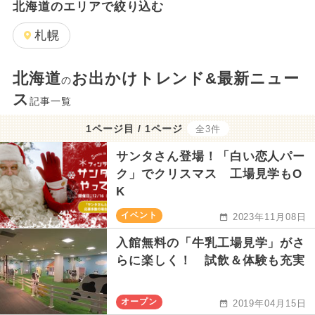
北海道のエリアで絞り込む
札幌
北海道
お出かけトレンド&最新ニュー
の
ス
記事一覧
1ページ目 / 1ページ
全3件
サンタさん登場！「白い恋人パー
ク」でクリスマス 工場見学もO
K
イベント
2023年11月08日
入館無料の「牛乳工場見学」がさ
らに楽しく！ 試飲＆体験も充実
オープン
2019年04月15日