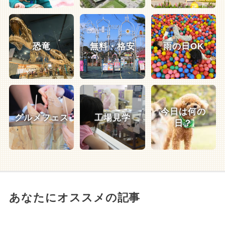
恐竜
無料・格安
雨の日OK
今日は何の
グルメフェス
工場見学
日？
あなたにオススメの記事