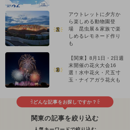
アウトレットに夕方か
ら楽しめる動物園登
場 昆虫展＆家族で楽
2
しめるレモネード作り
も
【関東】8月1日・2日週
末開催の花火大会16
3
選！水中花火・尺五寸
玉・ナイアガラ花火も
どんな記事をお探しですか？
関東の記事を絞り込む
人気キーワードで絞り込む