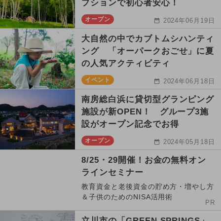
プションで初心者安心！
オープン
2024年06月19日
大自然の中でカブトムシハンティ
ング 「オーパークおごせ」に夏
の人気アクティビティ
イベント
2024年06月18日
南房総白浜に貸切型グランピング
施設が新OPEN！ グループ3施
設がオープン記念でお得
オープン
2024年05月18日
8/25・29開催！お金の無料オン
ラインセミナー
教育資金と老後資金の貯め方・増やし方
＆子供のためのNISA活用術
PR
立川市の「GREEN SPRINGS」