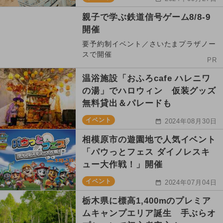
親子で学ぶ鉄道信号ゲーム8/8-9
開催
要予約制イベント／さいたまプラザノー
スで開催
PR
温浴施設「おふろcafe ハレニワ
の湯」でハロウィン 仮装グッズ
無料貸出＆パレードも
イベント
2024年08月30日
相模原市の遊園地で人気イベント
「パウっとフェス ダイノレスキ
ュー大作戦！」開催
イベント
2024年07月04日
栃木県に標高1,400mのプレミア
ムキャンプエリア誕生 手ぶらオ