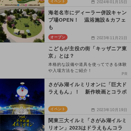
イベント
2024年01月15日
海老名市にディーラー併設キャン
プ場OPEN！ 温浴施設＆カフェ
も
オープン
2023年11月21日
こどもが主役の街「キッザニア東
京」とは？
本格的な設備や道具を使ってできる体験
や入場方法をご紹介！
PR
さがみ湖イルミリオンに「巨大ド
ラえもん」！ 新作映画とコラボ
イベント
2023年10月19日
関東三大イルミ「さがみ湖イルミ
リオン」2023はドラえもんコラ