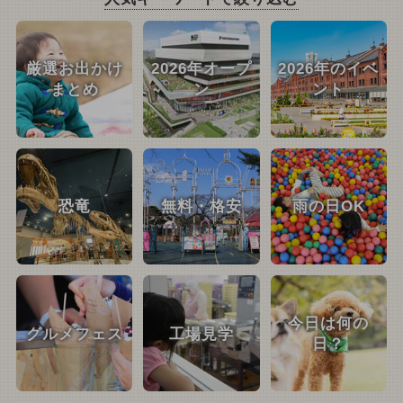
厳選お出かけ
2026年オープ
2026年のイベ
まとめ
ン
ント
恐竜
無料・格安
雨の日OK
今日は何の
グルメフェス
工場見学
日？