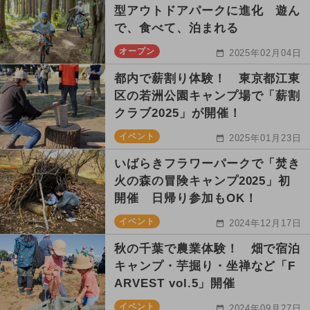
型アウトドアパークに進化 遊ん
で、食べて、泊まれる
オープン
2025年02月04日
都内で薪割り体験！ 東京都江東
区の若洲公園キャンプ場で「薪割
クラブ2025」が開催！
イベント
2025年01月23日
いばらきフラワーパークで「焚き
火の森の冒険キャンプ2025」初
開催 日帰り参加もOK！
イベント
2024年12月17日
秋の千葉で農業体験！ 畑で宿泊
キャンプ・芋掘り・坐禅など「F
ARVEST vol.5」開催
イベント
2024年09月27日