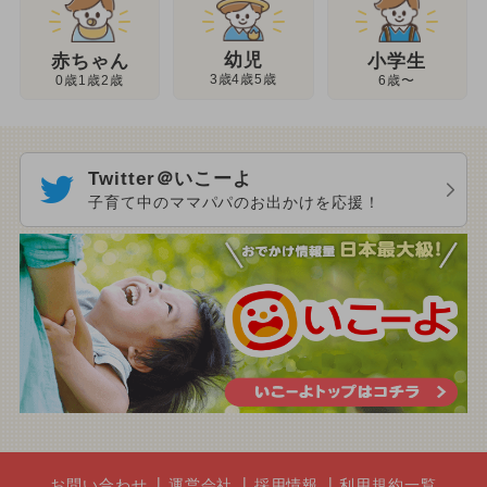
幼児
赤ちゃん
小学生
3歳4歳5歳
0歳1歳2歳
6歳〜
Twitter＠いこーよ
子育て中のママパパのお出かけを応援！
お問い合わせ
運営会社
採用情報
利用規約一覧