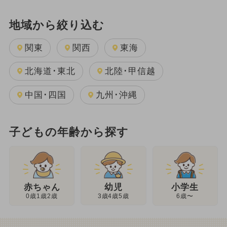
地域から絞り込む
関東
関西
東海
北海道･東北
北陸･甲信越
中国･四国
九州･沖縄
子どもの年齢から探す
幼児
赤ちゃん
小学生
3歳4歳5歳
0歳1歳2歳
6歳〜