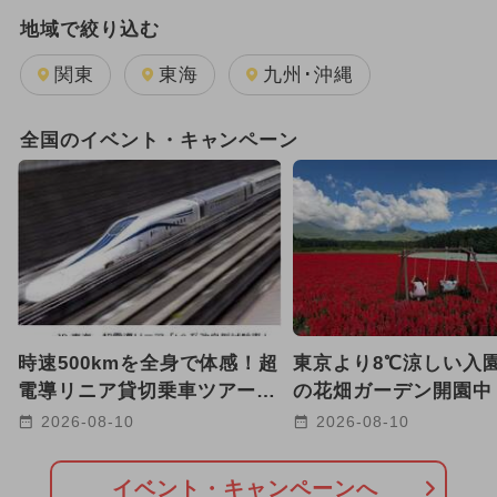
地域で絞り込む
関東
東海
九州･沖縄
全国のイベント・キャンペーン
時速500kmを全身で体感！超
東京より8℃涼しい入
電導リニア貸切乗車ツアー開
の花畑ガーデン開園中
催 温泉宿泊も選べる2コー
岳の絶景ブランコで写
2026-08-10
2026-08-10
ス
♪
イベント・キャンペーンへ