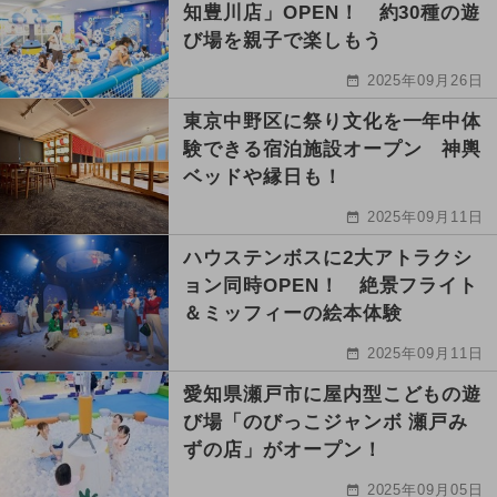
知豊川店」OPEN！ 約30種の遊
び場を親子で楽しもう
2025年09月26日
東京中野区に祭り文化を一年中体
験できる宿泊施設オープン 神輿
ベッドや縁日も！
2025年09月11日
ハウステンボスに2大アトラクシ
ョン同時OPEN！ 絶景フライト
＆ミッフィーの絵本体験
2025年09月11日
愛知県瀬戸市に屋内型こどもの遊
び場「のびっこジャンボ 瀬戸み
ずの店」がオープン！
2025年09月05日