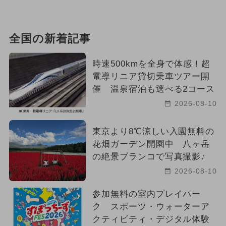
全国の新着記事
時速500kmを全身で体感！超
電導リニア貸切乗車ツアー開
催 温泉宿泊も選べる2コース
2026-08-10
東京より8℃涼しい入園無料の
花畑ガーデン開園中 八ヶ岳
の絶景ブランコで写真撮影♪
2026-08-10
参加無料の室内プレイパー
ク スポーツ・ウォーターア
クティビティ・デジタル体験