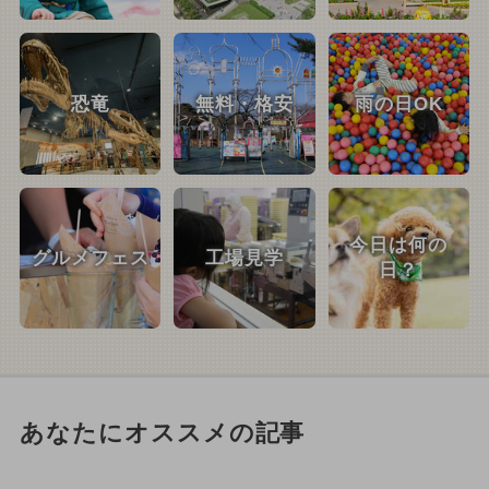
恐竜
無料・格安
雨の日OK
今日は何の
グルメフェス
工場見学
日？
あなたにオススメの記事