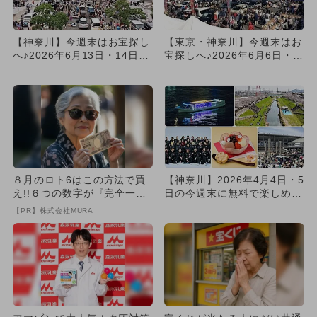
【神奈川】今週末はお宝探し
【東京・神奈川】今週末はお
へ♪2026年6月13日・14日開
宝探しへ♪2026年6月6日・7
催フリーマーケット3...
日開催フリーマーケット...
８月のロト6はこの方法で買
【神奈川】2026年4月4日・5
え!!６つの数字が『完全一
日の今週末に無料で楽しめる
致』する方法
イベント9選
【PR】株式会社MURA