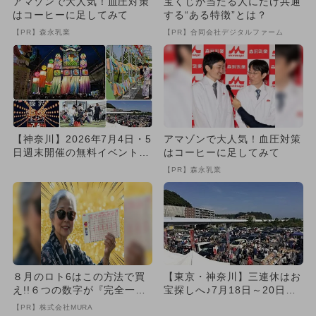
アマゾンで大人気！血圧対策
宝くじが当たる人にだけ共通
はコーヒーに足してみて
する“ある特徴”とは？
【PR】森永乳業
【PR】合同会社デジタルファーム
【神奈川】2026年7月4日・5
アマゾンで大人気！血圧対策
日週末開催の無料イベント7
はコーヒーに足してみて
選 日本有数七夕まつり...
【PR】森永乳業
８月のロト6はこの方法で買
【東京・神奈川】三連休はお
え!!６つの数字が『完全一
宝探しへ♪7月18日～20日開
致』する方法
催フリーマーケット5選
【PR】株式会社MURA