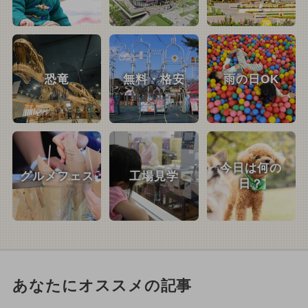
恐竜
無料・格安
雨の日OK
今日は何の
グルメフェス
工場見学
日？
あなたにオススメの記事