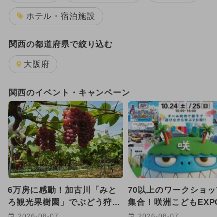
ホテル・宿泊施設
関西の都道府県で絞り込む
大阪府
関西のイベント・キャンペーン
6万房に感動！加古川「みと
70以上のワークショ
ろ観光果樹園」でぶどう狩
集合！咲洲こどもEXPO
り シャインマスカットの販
が10月24日・25日に
2026-08-07
2026-08-07