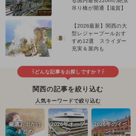
る国内最長220mの絶景
吊り橋が開通【滋賀】
【2026最新】関西の大
型レジャープールおす
3
すめ12選 スライダー
充実＆屋内も
どんな記事をお探しですか？
関西の記事を絞り込む
人気キーワードで絞り込む
厳選お出かけ
2026年オープ
2026年のイベ
まとめ
ン
ント