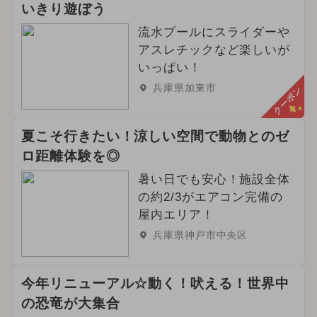
いきり遊ぼう
流水プールにスライダーや
アスレチックなど楽しいが
いっぱい！
兵庫県加東市
クーポン
夏こそ行きたい！涼しい空間で動物とのゼ
ロ距離体験を◎
暑い日でも安心！施設全体
の約2/3がエアコン完備の
屋内エリア！
兵庫県神戸市中央区
今年リニューアル☆動く！吠える！世界中
の恐竜が大集合