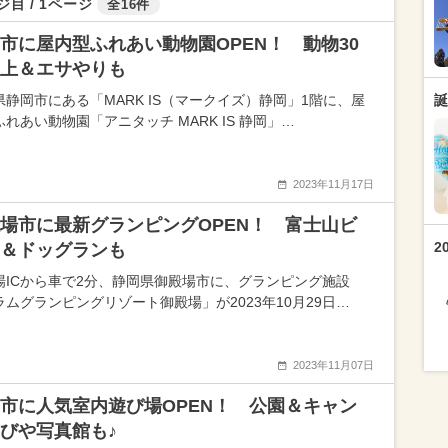
ジ目 / 1ページ
全16件
市に屋内型ふれあい動物園OPEN！ 動物30
上＆エサやりも
県静岡市にある「MARK IS（マークイズ）静岡」1階に、屋
誕
れあい動物園「アニタッチ MARK IS 静岡」…
2023年11月17日
場市に最新グランピングOPEN！ 富士山ビ
2
＆ドッグランも
場ICから車で2分、静岡県御殿場市に、グランピング施設
ラムグランピングリゾート御殿場」が2023年10月29日…
2023年11月07日
市に人気室内遊び場OPEN！ 公園＆キャン
びや写真館も♪