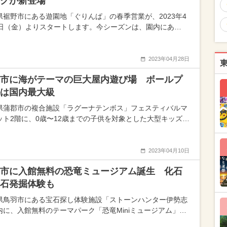
クが新登場
県裾野市にある遊園地「ぐりんぱ」の春季営業が、2023年4
1日（金）よりスタートします。今シーズンは、園内にあ…
2023年04月28日
市に海がテーマの巨大屋内遊び場 ボールプ
は国内最大級
県蒲郡市の複合施設「ラグーナテンボス」フェスティバルマ
ット2階に、0歳〜12歳までの子供を対象とした大型キッズ…
2023年04月10日
市に入館無料の恐竜ミュージアム誕生 化石
石発掘体験も
県鳥羽市にある宝石探し体験施設「ストーンハンター伊勢志
内に、入館無料のテーマパーク「恐竜Miniミュージアム」…