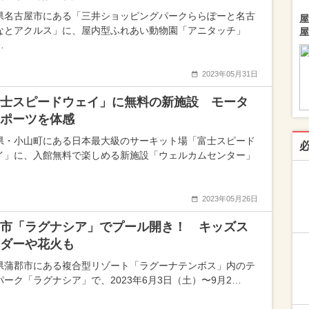
県名古屋市にある「三井ショッピングパークららぽーと名古
屋
なとアクルス」に、屋内型ふれあい動物園「アニタッチ」
屋
…
2023年05月31日
士スピードウェイ」に無料の新施設 モータ
ポーツを体感
県・小山町にある日本最大級のサーキット場「富士スピード
イ」に、入館無料で楽しめる新施設「ウェルカムセンター」
2023年05月26日
市「ラグナシア」でプール開き！ キッズス
ダーや花火も
県蒲郡市にある複合型リゾート「ラグーナテンボス」内のテ
パーク「ラグナシア」で、2023年6月3日（土）〜9月2…