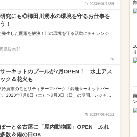
向
2023年06月22日
研究にも◎柿田川湧水の環境を守るお仕事を
う！
で発生した問題を解決！川の環境を守る活動にチャレンジ
1
岡県駿東郡
り
PR
サーキットのプールが7月OPEN！ 水上アス
ック＆花火も
県鈴鹿市のモビリティテーマパーク「鈴鹿サーキットパー
で、2023年7月8日（土）〜9月3日（日）の期間、レジャ…
雨
ン
2023年06月01日
ぽーと名古屋に「屋内動物園」OPEN ふれ
多数＆雨の日OK