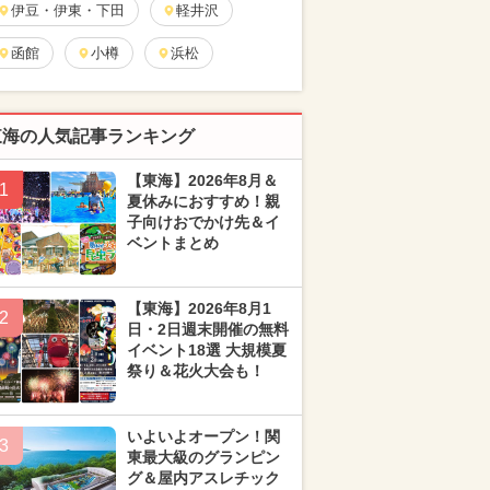
伊豆・伊東・下田
軽井沢
函館
小樽
浜松
東海の人気記事ランキング
【東海】2026年8月＆
1
夏休みにおすすめ！親
子向けおでかけ先＆イ
ベントまとめ
【東海】2026年8月1
2
日・2日週末開催の無料
イベント18選 大規模夏
祭り＆花火大会も！
いよいよオープン！関
3
東最大級のグランピン
グ＆屋内アスレチック