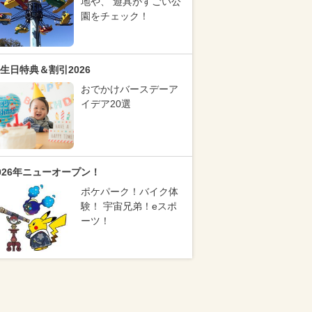
地や、 遊具がすごい公
園をチェック！
生日特典＆割引2026
おでかけバースデーア
イデア20選
026年ニューオープン！
ポケパーク！バイク体
験！ 宇宙兄弟！eスポ
ーツ！