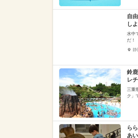
自由
しよ
水中
だ！
静
鈴鹿
レチ
三重
ク」
らら
あい