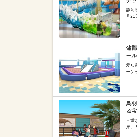
チッ
静岡
月2
蒲郡
ール
愛知
ーケ
鳥羽
＆宝
三重
摩」