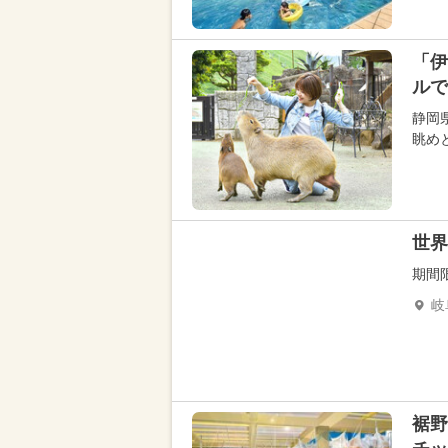
「伊
ルで
静岡県
眺め
世界
期間
岐
裾野