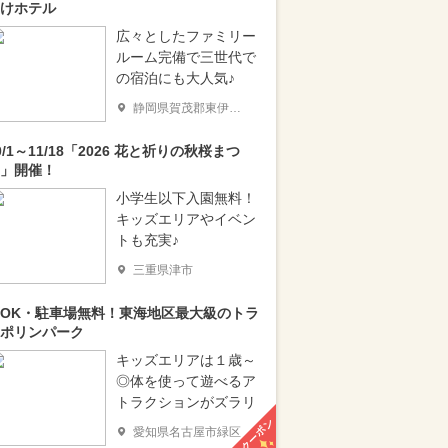
けホテル
広々としたファミリー
ルーム完備で三世代で
の宿泊にも大人気♪
静岡県賀茂郡東伊豆町
0/1～11/18「2026 花と祈りの秋桜まつ
」開催！
小学生以下入園無料！
キッズエリアやイベン
トも充実♪
三重県津市
OK・駐車場無料！東海地区最大級のトラ
ポリンパーク
キッズエリアは１歳～
◎体を使って遊べるア
トラクションがズラリ
クーポン
愛知県名古屋市緑区