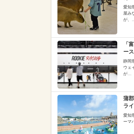
愛知
屋み
が、
「富
ース
静岡
ウェ
が…
蒲郡
ライ
愛知
ーマ