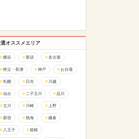
厳選オススメエリア
横浜
那須
名古屋
秩父・長瀞
神戸
お台場
札幌
日光
川越
仙台
二子玉川
品川
立川
川崎
上野
新宿
熱海
鎌倉
八王子
箱根