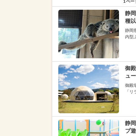
1ペー
静岡
種以
静岡
内型ふ
御殿
ュー
御殿
「リ
静岡
プ遊