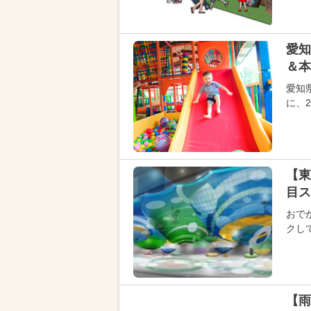
愛知
＆本
愛知
に、
【東
目ス
おで
クし
【雨