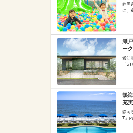
静岡
に、
瀬戸
ーク
愛知
「ST
熱海
充実
静岡県
T」内