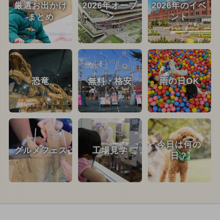
厳選お出かけ
2026年オープ
2026年のイベ
まとめ
ン
ント
恐竜
無料・格安
雨の日OK
今日は何の
グルメフェス
工場見学
日？