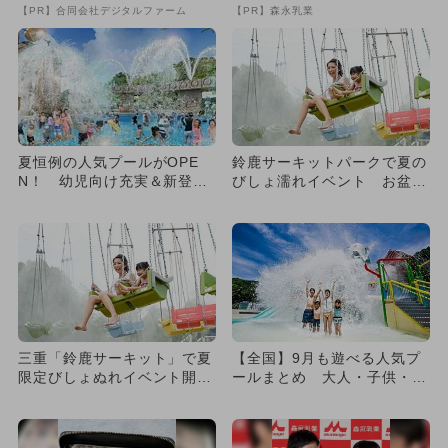
【PR】合同会社デジタルファーム
【PR】森永乳業
夏恒例の人気プールがOPE
鈴鹿サーキットパークで夏の
N！ 幼児向け充実＆新登場
びしょ濡れイベント お盆に
の遊びも追加
はレーシングコース上で花火
も
三重「鈴鹿サーキット」で夏
【全国】9月も遊べる人気プ
限定びしょぬれイベント開
ールまとめ 大人・子供・幼
催！ プール＆花火大会で夏
児も満喫
満喫