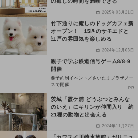
の癒しの時間を満喫できる
2025年03月21日
竹下通りに癒しのドッグカフェ新
オープン！ 15匹のサモエドと
江戸の雰囲気を楽しめる
2024年12月03日
親子で学ぶ鉄道信号ゲーム8/8-9
開催
要予約制イベント／さいたまプラザノー
スで開催
PR
茨城「霞ケ浦 どうぶつとみんな
のいえ」にキリンが仲間入り 約
21種の動物と出会える
2024年11月27日
「カワスイ川崎水族館」がリニュ