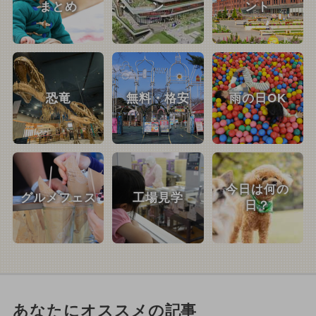
まとめ
ン
ント
恐竜
無料・格安
雨の日OK
今日は何の
グルメフェス
工場見学
日？
あなたにオススメの記事