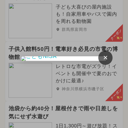
子ども大喜びの屋内施設
も！自家用車やバスで園内
を周れる動物園
群馬県富岡市
クーポン
子供入館料50円！電車好き必見の市電の博
×
物館
レトロな市電がズラリ！イ
ベントも開催中で夏のおで
かけに最適♪
神奈川県横浜市磯子区
クーポン
池袋から約40分！屋根付きで雨や日差しを
気にせず水遊び
1日1,300円～遊び放題！ス