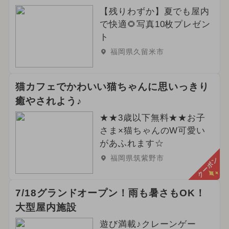
【残りわずか】夏でも屋内
で快適🌻写真10枚プレゼン
ト
福岡県久留米市
猫カフェでかわいい猫ちゃんに思いっきり
癒やされよう♪
★★3歳以下無料★★お子
さま×猫ちゃんのW可愛い
があふれます☆
福岡県筑紫野市
クーポン
7/18グランドオープン！雨も暑さもOK！
大型屋内施設
遊び満載♪クレーンゲー