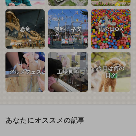
恐竜
無料・格安
雨の日OK
今日は何の
グルメフェス
工場見学
日？
あなたにオススメの記事