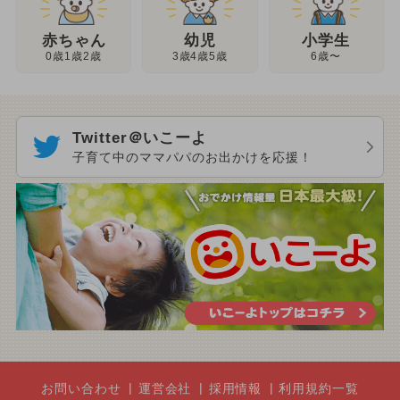
幼児
赤ちゃん
小学生
3歳4歳5歳
0歳1歳2歳
6歳〜
Twitter＠いこーよ
子育て中のママパパのお出かけを応援！
お問い合わせ
運営会社
採用情報
利用規約一覧