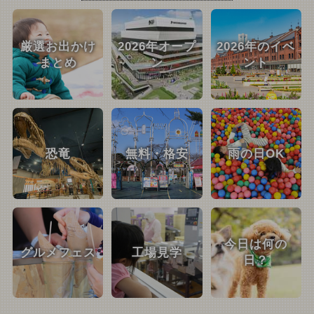
厳選お出かけ
2026年オープ
2026年のイベ
まとめ
ン
ント
恐竜
無料・格安
雨の日OK
今日は何の
グルメフェス
工場見学
日？