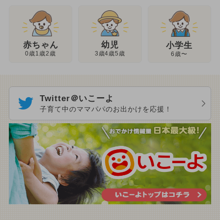
幼児
赤ちゃん
小学生
3歳4歳5歳
0歳1歳2歳
6歳〜
Twitter＠いこーよ
子育て中のママパパのお出かけを応援！