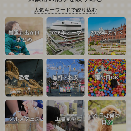
人気キーワードで絞り込む
厳選お出かけ
2026年オープ
2026年のイベ
まとめ
ン
ント
恐竜
無料・格安
雨の日OK
今日は何の
グルメフェス
工場見学
日？