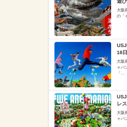
遊び
大阪
の「
US
18
大阪
ャパ
「…
US
レス
大阪
ャパ