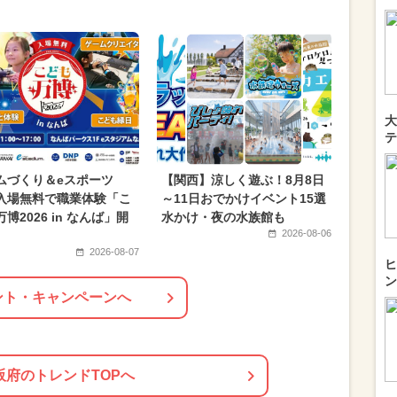
大
テ
ムづくり＆eスポーツ
【関西】涼しく遊ぶ！8月8日
入場無料で職業体験「こ
～11日おでかけイベント15選
博2026 in なんば」開
水かけ・夜の水族館も
2026-08-06
2026-08-07
ヒ
ン
ント・キャンペーンへ
阪府のトレンドTOPへ