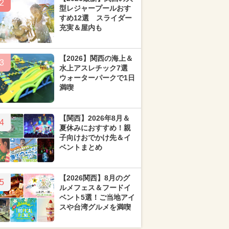
2
型レジャープールおす
すめ12選 スライダー
充実＆屋内も
【2026】関西の海上＆
3
水上アスレチック7選
ウォーターパークで1日
満喫
【関西】2026年8月＆
4
夏休みにおすすめ！親
子向けおでかけ先＆イ
ベントまとめ
【2026関西】8月のグ
5
ルメフェス＆フードイ
ベント5選！ご当地アイ
スや台湾グルメを満喫