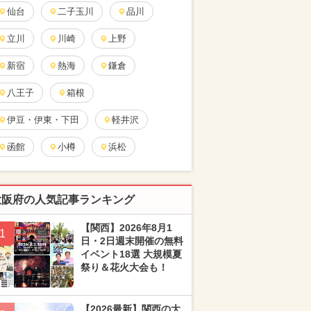
仙台
二子玉川
品川
立川
川崎
上野
新宿
熱海
鎌倉
八王子
箱根
伊豆・伊東・下田
軽井沢
函館
小樽
浜松
大阪府の人気記事ランキング
【関西】2026年8月1
1
日・2日週末開催の無料
イベント18選 大規模夏
祭り＆花火大会も！
【2026最新】関西の大