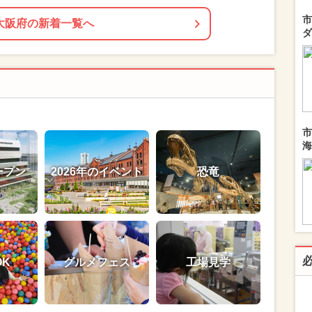
市
大阪府の新着一覧へ
ダ
市
海
ープン
2026年のイベント
恐竜
OK
グルメフェス
工場見学