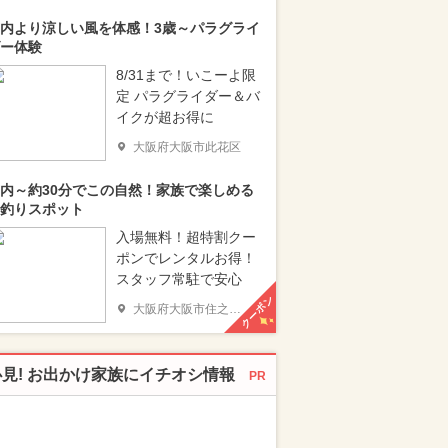
内より涼しい風を体感！3歳～パラグライ
ー体験
8/31まで！いこーよ限
定 パラグライダー＆バ
イクが超お得に
大阪府大阪市此花区
内～約30分でこの自然！家族で楽しめる
釣りスポット
入場無料！超特割クー
ポンでレンタルお得！
スタッフ常駐で安心
クーポン
大阪府大阪市住之江区
必見! お出かけ家族にイチオシ情報
PR