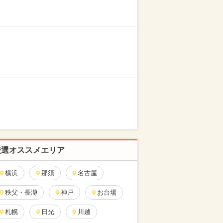
厳選オススメエリア
横浜
那須
名古屋
秩父・長瀞
神戸
お台場
札幌
日光
川越