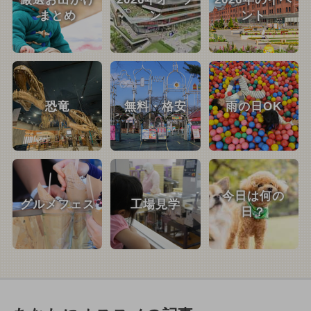
まとめ
ン
ント
恐竜
無料・格安
雨の日OK
今日は何の
グルメフェス
工場見学
日？