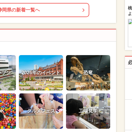
桃
静岡県の新着一覧へ
よ
ープン
2026年のイベント
恐竜
OK
グルメフェス
工場見学