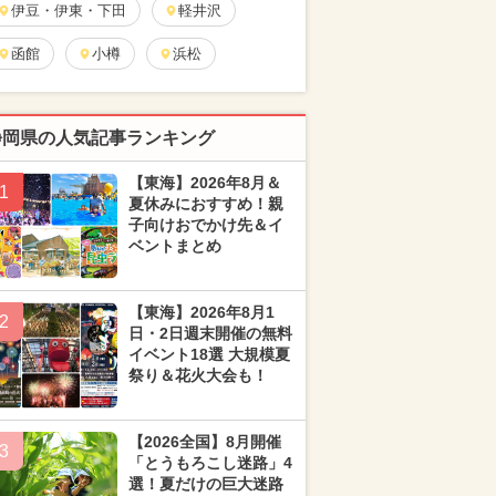
伊豆・伊東・下田
軽井沢
函館
小樽
浜松
静岡県の人気記事ランキング
【東海】2026年8月＆
1
夏休みにおすすめ！親
子向けおでかけ先＆イ
ベントまとめ
【東海】2026年8月1
2
日・2日週末開催の無料
イベント18選 大規模夏
祭り＆花火大会も！
【2026全国】8月開催
3
「とうもろこし迷路」4
選！夏だけの巨大迷路