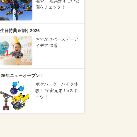
地や、 遊具がすごい公
園をチェック！
生日特典＆割引2026
おでかけバースデーア
イデア20選
026年ニューオープン！
ポケパーク！バイク体
験！ 宇宙兄弟！eスポ
ーツ！