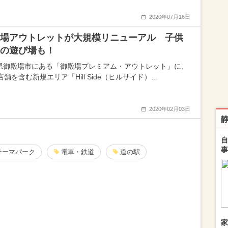
2020年07月16日
場アウトレットが大規模リニューアル 子供
の遊び場も！
県御殿場市にある「御殿場プレミアム・アウトレット」に、
店舗を含む新規エリア「Hill Side（ヒルサイド）…
2020年02月03日
自
事
テーマパーク
電車・鉄道
道の駅
家