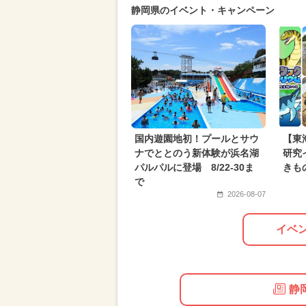
静岡県のイベント・キャンペーン
国内遊園地初！プールとサウ
【東
ナでととのう新体験が浜名湖
研究
パルパルに登場 8/22-30ま
きも
で
2026-08-07
イベ
静