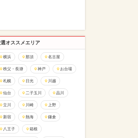
厳選オススメエリア
横浜
那須
名古屋
秩父・長瀞
神戸
お台場
札幌
日光
川越
仙台
二子玉川
品川
立川
川崎
上野
新宿
熱海
鎌倉
八王子
箱根