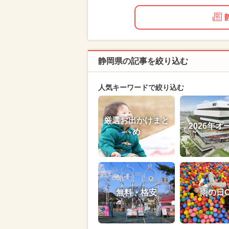
静岡県の記事を絞り込む
人気キーワードで絞り込む
厳選お出かけまと
2026年オ
め
無料・格安
雨の日