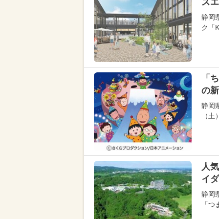
ズエ
静岡
ク「K
「ち
の新
静岡
（土
人気
イダ
静岡
「つ