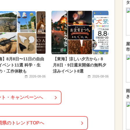
タ
屋
市
海】8月8日〜11日の自由
【東海】涼しい夕方から♪ 8
イベント11選 科学・生
月8日・9日週末開催の無料夕
の・工作体験も
涼みイベント8選
2026-08-06
2026-08-06
雨
き
ント・キャンペーンへ
岡県のトレンドTOPへ