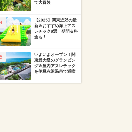
で大冒険
【2025】関東近郊の最
4
新＆おすすめ海上アス
レチック6選 期間＆料
金も！
いよいよオープン！関
5
東最大級のグランピン
グ＆屋内アスレチック
を伊豆赤沢温泉で満喫