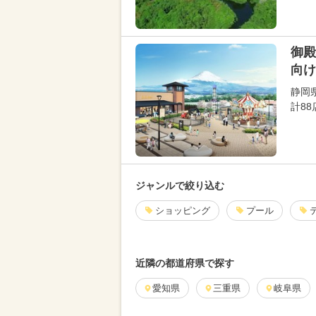
御殿
向け
静岡
計88
ジャンルで絞り込む
ショッピング
プール
近隣の都道府県で探す
愛知県
三重県
岐阜県