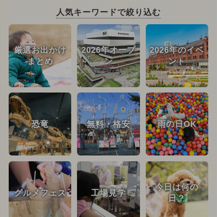
人気キーワードで絞り込む
厳選お出かけ
2026年オープ
2026年のイベ
まとめ
ン
ント
恐竜
無料・格安
雨の日OK
今日は何の
グルメフェス
工場見学
日？