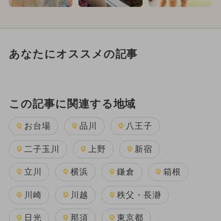
あなたにオススメの記事
この記事に関連する地域
お台場
品川
八王子
二子玉川
上野
新宿
立川
横浜
鎌倉
箱根
川崎
川越
秩父・長瀞
日光
那須
東京都