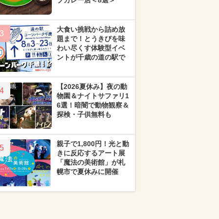
プカレー店＜8選＞
大食い挑戦から詰め放
3
題まで！とうきびを味
わい尽くす体験型イベ
ントが千歳の道の駅で
【2026夏休み】夜の動
4
物園＆ナイトサファリ1
6選！暗闇で動物観察＆
探検・子供無料も
親子で1,800円！光と動
5
きに反応するアート展
「魔法の美術館」が札
幌市で夏休みに開催