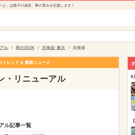
ーよ」は親子の成長、夢の育みを応援します！
アル
雨の日OK
北海道･東北
北海道
けトレンド & 最新ニュース
ン・リニューアル
8
【
アル記事一覧