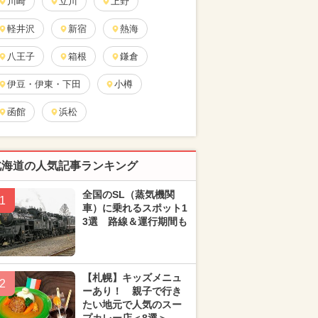
川崎
立川
上野
軽井沢
新宿
熱海
八王子
箱根
鎌倉
伊豆・伊東・下田
小樽
函館
浜松
北海道の人気記事ランキング
全国のSL（蒸気機関
1
車）に乗れるスポット1
3選 路線＆運行期間も
【札幌】キッズメニュ
2
ーあり！ 親子で行き
たい地元で人気のスー