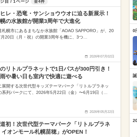
ジ目 / 1ページ
全4件
ヒレ・恐竜・サンショウウオに迫る新展示！
幌の水族館が開業3周年で大進化
札幌市にあるまちなか水族館「AOAO SAPPORO」が、20
0
年7月20日（月・祝）の開業3周年を機に、3つ…
2026年07月02日
のリトルプラネットで1日パスが300円引き！
誕
雨や暑い日も室内で快適に遊べる
に展開する次世代型キッズテーマパーク「リトルプラネッ
の系列パークにて、2026年5月22日（金）〜6月19日（…
2026年05月22日
2
道初！次世代型テーマパーク「リトルプラネ
 イオンモール札幌苗穂」がOPEN！