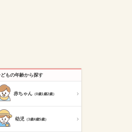
子どもの年齢から探す
赤ちゃん
（0歳1歳2歳）
幼児
（3歳4歳5歳）