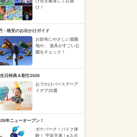
け先を厳選してお届
け！
円・格安のお出かけガイド
お財布にやさしい遊園
地や、 遊具がすごい公
園をチェック！
生日特典＆割引2026
おでかけバースデーア
イデア20選
026年ニューオープン！
ポケパーク！バイク体
験！ 宇宙兄弟！eスポ