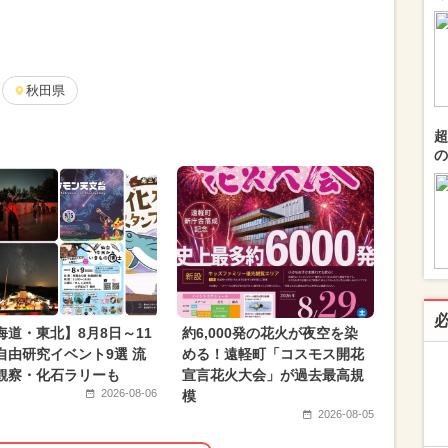
秋田県
超
の
海道・東北】8月8日～11
約6,000発の花火が夜空を染
自由研究イベント9選 流
める！遠軽町「コスモス開花
観察・化石ラリーも
宣言花火大会」が過去最高規
2026-08-06
模
2026-08-05