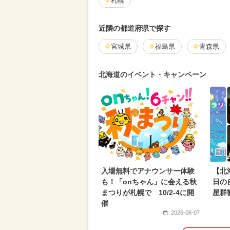
札幌
近隣の都道府県で探す
宮城県
福島県
青森県
北海道のイベント・キャンペーン
入場無料でアナウンサー体験
【北
も！「onちゃん」に会える秋
日の
まつりが札幌で 10/2-4に開
星群
催
2026-08-07