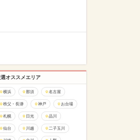
厳選オススメエリア
横浜
那須
名古屋
秩父・長瀞
神戸
お台場
札幌
日光
品川
仙台
川越
二子玉川