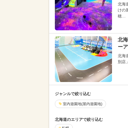
北海
けの
穂…
北海
ーア
北海
別店
ジャンルで絞り込む
室内遊園地(屋内遊園地)
北海道のエリアで絞り込む