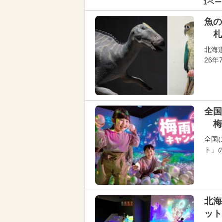
1ペー
魚の
札
北海道
26
全国
梅
全国
ト」
北海
ット