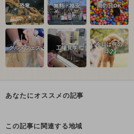
恐竜
無料・格安
雨の日OK
今日は何の
グルメフェス
工場見学
日？
あなたにオススメの記事
この記事に関連する地域