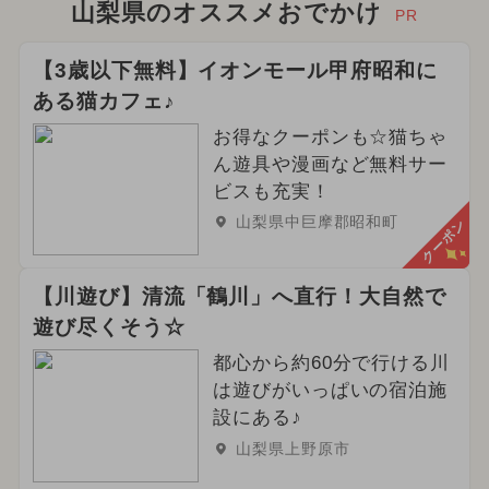
山梨県のオススメおでかけ
PR
【3歳以下無料】イオンモール甲府昭和に
ある猫カフェ♪
お得なクーポンも☆猫ちゃ
ん遊具や漫画など無料サー
ビスも充実！
山梨県中巨摩郡昭和町
クーポン
【川遊び】清流「鶴川」へ直行！大自然で
遊び尽くそう☆
都心から約60分で行ける川
は遊びがいっぱいの宿泊施
設にある♪
山梨県上野原市