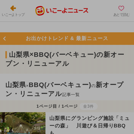
いこーよトップ
あとで読む
お出かけトレンド & 最新ニュース
山梨県×BBQ(バーベキュー)の新オー
プン・リニューアル
山梨県
BBQ(バーベキュー)
新オープ
×
の
ン・リニューアル
記事一覧
1ページ目 / 1ページ
全3件
山梨県にグランピング施設「ミュ
ーの森」 川遊び＆日帰りBBQ
も