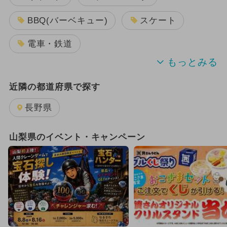
BBQ(バーベキュー)
スケート
電車・鉄道
プール
スキー場
近隣の都道府県で探す
室内遊園地(屋内遊園地)
公園
長野県
山梨県のイベント・キャンペーン