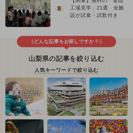
【関東】無料の「食品
工場見学」21選 全施
3
設が試食・試飲付き
どんな記事をお探しですか？
山梨県の記事を絞り込む
人気キーワードで絞り込む
厳選お出かけ
2026年オープ
2026年のイベ
まとめ
ン
ント