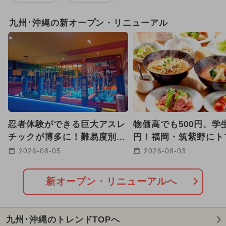
2025年12月のイベント
九州･沖縄の新オープン・リニューアル
2024年7月のイベント
2026年1月のイベント
2025年8月のイベント
雨の日OK
2025年3月のイベント
忍者体験ができる巨大アスレ
物価高でも500円、学生
2025年7月のイベント
チックが博多に！難易度別コ
円！福岡・筑紫野にト
ースで子供も大人も本気で挑
ーメン三味が9号店オ
2026-08-05
2026-08-03
2025年10月のイベント
戦
2026年8月のイベント
新オープン・リニューアルへ
GW(ゴールデンウィーク)
九州･沖縄のトレンドTOPへ
2025年1月のイベント