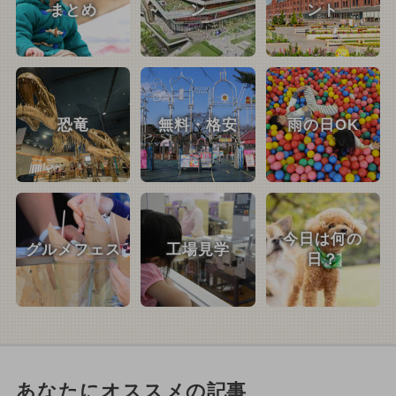
まとめ
ン
ント
恐竜
無料・格安
雨の日OK
今日は何の
グルメフェス
工場見学
日？
あなたにオススメの記事