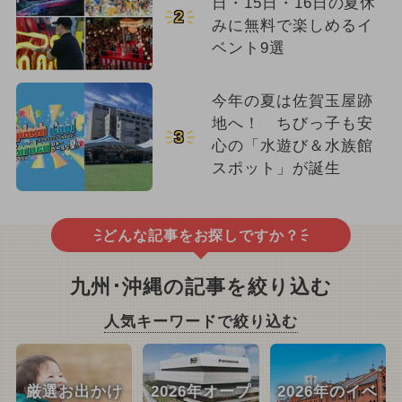
日・15日・16日の夏休
2
みに無料で楽しめるイ
ベント9選
今年の夏は佐賀玉屋跡
地へ！ ちびっ子も安
3
心の「水遊び＆水族館
スポット」が誕生
どんな記事をお探しですか？
九州･沖縄の記事を絞り込む
人気キーワードで絞り込む
厳選お出かけ
2026年オープ
2026年のイベ