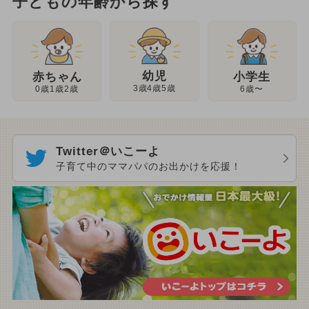
子どもの年齢から探す
幼児
赤ちゃん
小学生
3歳4歳5歳
0歳1歳2歳
6歳〜
Twitter＠いこーよ
子育て中のママパパのお出かけを応援！