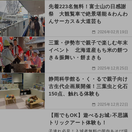
先着223名無料！富士山の日感謝
祭 大観覧車で絶景堪能＆わんわ
んサーカス＆大道芸も
2026年02月19日
三重・伊勢市で親子で楽しむ年末
イベント 北海道産もち米の餅つ
き＆振舞い・餅まきも
2025年12月25日
静岡科学館る・く・るで親子向け
古生代企画展開催！三葉虫と化石
150点、触れる体験も
2025年12月22日
【雨でもOK】遊べるお城♪不思議
トリックアート体験も！
子連れ必見！入城者無料の屋内あそび場