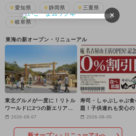
日帰り
2025年11月のイベント
愛知県
静岡県
三重県
×
GW(ゴールデンウィーク)
雨の日OK
岐阜県
キャラクター
2025年12月のイベント
東海の新オープン・リニューアル
2026年1月のイベント
2025年3月のイベント
2024年12月のイベント
2025年10月のイベント
東北グルメが一度に！リトル
寿司・しゃぶしゃぶ食
2026年8月のイベント
ワールドに2つの新エリア誕
題！子供連れも安心の
生 弓矢や宝石探しも！
庵 名古屋山王店」が
2026-08-07
2026-08-05
2024年7月のイベント
プン
2026年7月のイベント
新オープン・リニューアルへ