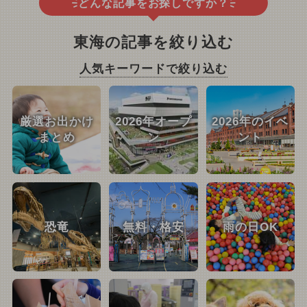
どんな記事をお探しですか？
東海の記事を絞り込む
人気キーワードで絞り込む
厳選お出かけ
2026年オープ
2026年のイベ
まとめ
ン
ント
恐竜
無料・格安
雨の日OK