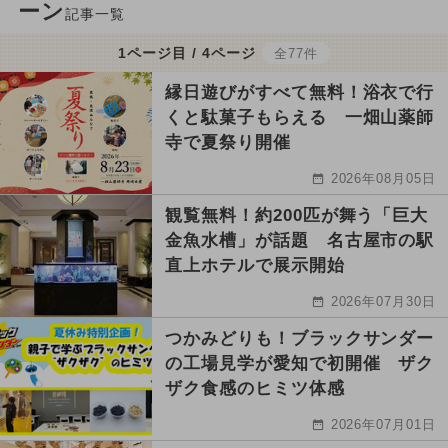
ーン
記事一覧
1ページ目 / 4ページ
全77件
縁日遊びがすべて無料！浴衣で行
くと駄菓子もらえる 一畑山薬師
寺で夏祭り開催
2026年08月05日
観覧無料！約200匹が舞う「巨大
金魚水槽」が話題 名古屋市の駅
直上ホテルで展示開始
2026年07月30日
つかみどりも！ブラックサンダー
の工場見学が愛知で初開催 ザク
ザク食感のヒミツ体感
2026年07月01日