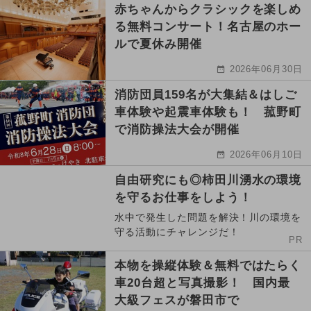
赤ちゃんからクラシックを楽しめ
る無料コンサート！名古屋のホー
ルで夏休み開催
2026年06月30日
消防団員159名が大集結＆はしご
車体験や起震車体験も！ 菰野町
で消防操法大会が開催
2026年06月10日
自由研究にも◎柿田川湧水の環境
を守るお仕事をしよう！
水中で発生した問題を解決！川の環境を
守る活動にチャレンジだ！
PR
本物を操縦体験＆無料ではたらく
車20台超と写真撮影！ 国内最
大級フェスが磐田市で