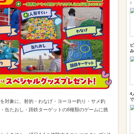
♪
ピ
み
4
で
を対象に、射的・わなげ・ヨーヨー釣り・サメ釣
・缶たおし・蹄鉄ターゲットの8種類のゲームに挑