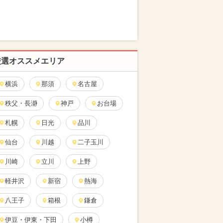
厳選オススメエリア
横浜
那須
名古屋
秩父・長瀞
神戸
お台場
札幌
日光
品川
仙台
川越
二子玉川
川崎
立川
上野
軽井沢
新宿
熱海
八王子
箱根
鎌倉
伊豆・伊東・下田
小樽