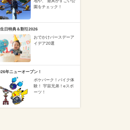
地や、 遊具がすごい公
園をチェック！
生日特典＆割引2026
おでかけバースデーア
イデア20選
026年ニューオープン！
ポケパーク！バイク体
験！ 宇宙兄弟！eスポ
ーツ！