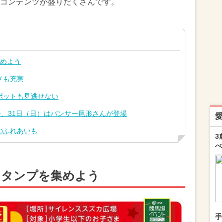
コンテンツが盛りだくさんです。
集めよう
メも充実
ポットも見逃せない
ー、31日（日）はパンサー尾形さんが登場
のふれあいも
3
べ
スタンプを集めよう
手