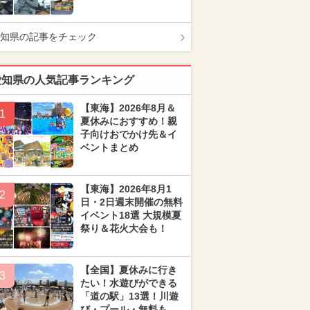
知県の記事をチェック
愛知県の人気記事ランキング
【東海】2026年8月＆
1
夏休みにおすすめ！親
子向けおでかけ先＆イ
ベントまとめ
【東海】2026年8月1
2
日・2日週末開催の無料
イベント18選 大規模夏
祭り＆花火大会も！
【全国】夏休みに行き
3
たい！水遊びができる
「道の駅」13選！川遊
び・プール・無料も