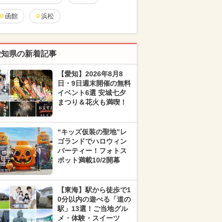
函館
浜松
愛知県の新着記事
【愛知】2026年8月8
日・9日週末開催の無料
イベント6選 安城七夕
まつり＆花火も満喫！
“キッズ仮装の聖地”レ
ゴランドでハロウィン
パーティー！フォトス
ポット満載10/2開幕
【東海】駅から徒歩で1
0分以内の遊べる「道の
駅」13選！ご当地グル
メ・体験・スイーツ