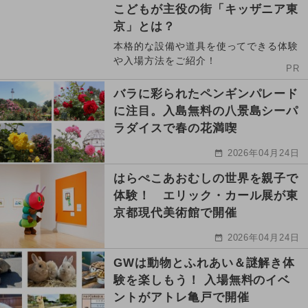
こどもが主役の街「キッザニア東
京」とは？
本格的な設備や道具を使ってできる体験
や入場方法をご紹介！
PR
バラに彩られたペンギンパレード
に注目。入島無料の八景島シーパ
ラダイスで春の花満喫
2026年04月24日
はらぺこあおむしの世界を親子で
体験！ エリック・カール展が東
京都現代美術館で開催
2026年04月24日
GWは動物とふれあい＆謎解き体
験を楽しもう！ 入場無料のイベ
ントがアトレ亀戸で開催