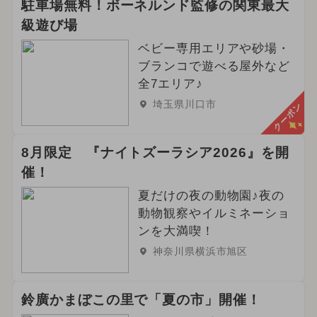
駐車場無料！ボーネルンド監修の関東最大
級遊び場
2025年1月のイベント
ベビー専用エリアや砂場・
2025年2月のイベント
ブランコで遊べる屋外など
全7エリア♪
夏休み（日帰り）
埼玉県川口市
クーポン
2026年6月のイベント
8月限定 『ナイトズーラシア2026』を開
2025年4月のイベント
催！
夏だけの夜の動物園♪夜の
2024年2月のイベント
動物観察やイルミネーショ
2024年6月のイベント
春休み
ンを大満喫！
神奈川県横浜市旭区
冬休み
アート
鈴廣かまぼこの里で「夏の市」開催！