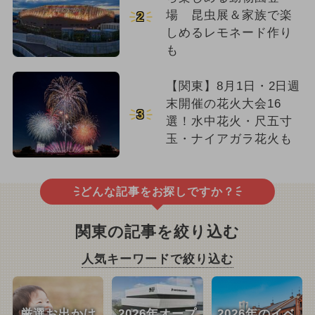
場 昆虫展＆家族で楽
2
しめるレモネード作り
も
【関東】8月1日・2日週
末開催の花火大会16
3
選！水中花火・尺五寸
玉・ナイアガラ花火も
どんな記事をお探しですか？
関東の記事を絞り込む
人気キーワードで絞り込む
厳選お出かけ
2026年オープ
2026年のイベ