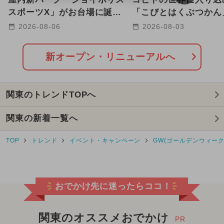
2026年7月のイベント
スポーツX」がお台場に誕
「こびとはくぶつかん
生！ ARやトランポリンで
玉に8/12グランドオ
2026-08-06
2026-08-03
2026年2月のイベント
遊べる
定
2025年10月のイベント
新オープン・リニューアルへ
2024年3月のイベント
関東のトレンドTOPへ
2024年4月のイベント
クリスマス
関東の新着一覧へ
2025年8月のイベント
TOP
トレンド
イベント・キャンペーン
GW(ゴールデンウィーク
2024年5月のイベント
2025年3月のイベント
ワークショップ
おでかけ先に迷ったらココ！
2024年8月のイベント
2024年11月のイベント
関東のオススメおでかけ
PR