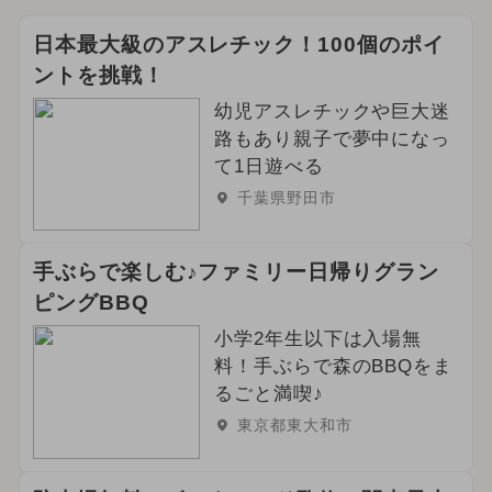
2026年3月のイベント
日本最大級のアスレチック！100個のポイ
ントを挑戦！
イルミネーション
幼児アスレチックや巨大迷
2024年12月のイベント
路もあり親子で夢中になっ
て1日遊べる
2026年5月のイベント
千葉県野田市
2025年9月のイベント
手ぶらで楽しむ♪ファミリー日帰りグラン
2024年9月のイベント
ピングBBQ
2025年7月のイベント
小学2年生以下は入場無
料！手ぶらで森のBBQをま
2026年4月のイベント
るごと満喫♪
東京都東大和市
2024年10月のイベント
2025年5月のイベント