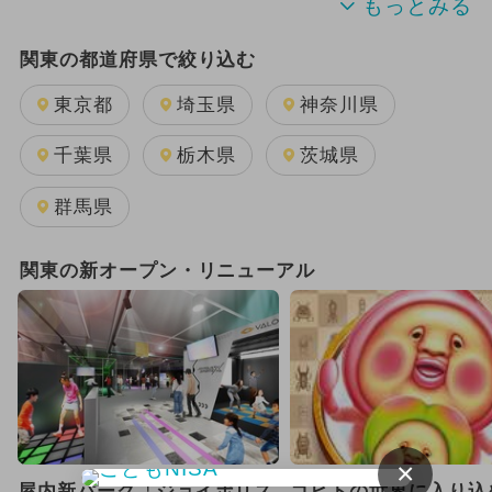
2024年のイベント
関東の都道府県で絞り込む
週末イベント関東パック
夏休み
東京都
埼玉県
神奈川県
日帰り
雨の日OK
キャラクター
千葉県
栃木県
茨城県
GW(ゴールデンウィーク)
群馬県
2025年11月のイベント
関東の新オープン・リニューアル
2026年1月のイベント
2025年12月のイベント
2026年8月のイベント
2024年7月のイベント
×
屋内新パーク「ジョイポリス
コビトの世界に入り込