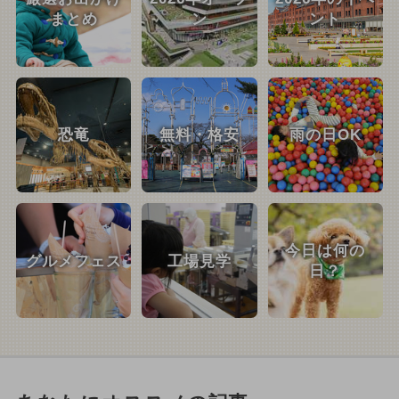
まとめ
ン
ント
恐竜
無料・格安
雨の日OK
今日は何の
グルメフェス
工場見学
日？