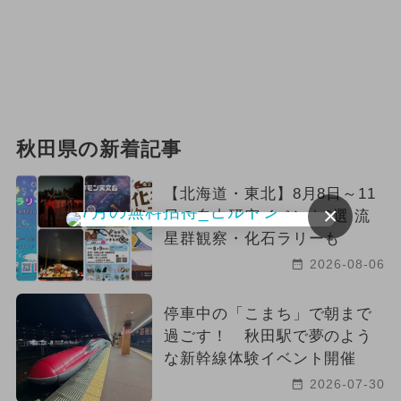
2026年2月のイベント
2026年6月のイベント
アート
ポケモン
キャラクター
秋田県の新着記事
ハロウィン
ワークショップ
【北海道・東北】8月8日～11
2025年1月のイベント
×
日の自由研究イベント9選 流
星群観察・化石ラリーも
2024年6月のイベント
2026-08-06
2024年2月のイベント
停車中の「こまち」で朝まで
2024年1月のイベント
雨の日OK
過ごす！ 秋田駅で夢のよう
な新幹線体験イベント開催
厳選お出かけまとめ
2026-07-30