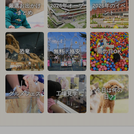
厳選お出かけ
2026年オープ
2026年のイベ
まとめ
ン
ント
恐竜
無料・格安
雨の日OK
今日は何の
グルメフェス
工場見学
日？