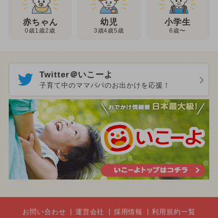
幼児
赤ちゃん
小学生
3歳4歳5歳
0歳1歳2歳
6歳〜
Twitter＠いこーよ
子育て中のママパパのお出かけを応援！
お問い合わせ
運営会社
採用情報
利用規約一覧