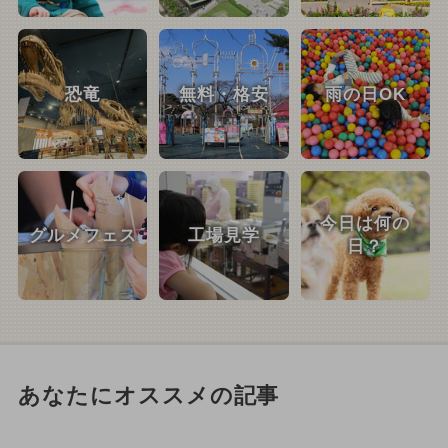
恐竜
無料・格安
雨の日OK
今日は何の
グルメフェス
工場見学
日？
あなたにオススメの記事