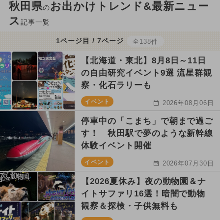
秋田県
お出かけトレンド&最新ニュー
の
ス
記事一覧
1ページ目 / 7ページ
全138件
【北海道・東北】8月8日～11日
の自由研究イベント9選 流星群観
察・化石ラリーも
イベント
2026年08月06日
停車中の「こまち」で朝まで過ご
す！ 秋田駅で夢のような新幹線
体験イベント開催
イベント
2026年07月30日
【2026夏休み】夜の動物園＆ナ
イトサファリ16選！暗闇で動物
観察＆探検・子供無料も