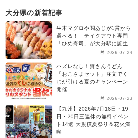
春休み
ご当地グルメ・限定メニュー
大分県の新着記事
2026年3月のイベント
生本マグロや関あじが1貫から
2025年1月のイベント
ワークショップ
選べる！ テイクアウト専門
「ひめ寿司」が大分駅に誕生
2024年6月のイベント
2026-07-24
2026年6月のイベント
ディズニー
ハズレなし！資さんうどん
「おこさまセット」注文でく
夏休み（観光）
2026年9月のイベント
じが引ける夏のキャンペーン
開催
2026年10月のイベント
2026-07-23
2026年2月のイベント
【九州】2026年7月18日・19
日・20日三連休の無料イベン
ト14選 大規模夏祭り＆花火満
喫