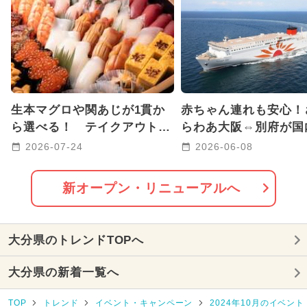
2024年12月のイベント
2025年2月のイベント
2026年1月のイベント
日帰り
生本マグロや関あじが1貫か
赤ちゃん連れも安心！
GW(ゴールデンウィーク)
ら選べる！ テイクアウト専
らわあ大阪⇔別府が国
門「ひめ寿司」が大分駅に誕
ェルカムベビーのフェ
2026-07-24
2026-06-08
2024年10月のイベント
生
に！
2024年11月のイベント
新オープン・リニューアルへ
2025年7月のイベント
大分県のトレンドTOPへ
2025年5月のイベント
雨の日OK
大分県の新着一覧へ
2025年4月のイベント
TOP
トレンド
イベント・キャンペーン
2024年10月のイベント