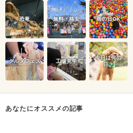
恐竜
無料・格安
雨の日OK
今日は何の
グルメフェス
工場見学
日？
あなたにオススメの記事