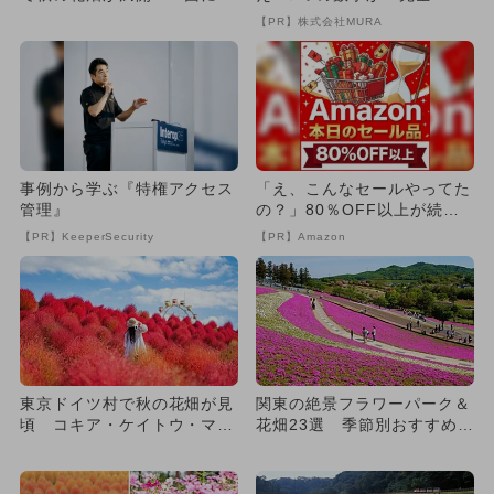
くマリーゴールド＆コスモス
致』する方法
【PR】株式会社MURA
も
事例から学ぶ『特権アクセス
「え、こんなセールやってた
管理』
の？」80％OFF以上が続々
登場！Amazonの本気が...
【PR】KeeperSecurity
【PR】Amazon
東京ドイツ村で秋の花畑が見
関東の絶景フラワーパーク＆
頃 コキア・ケイトウ・マリ
花畑23選 季節別おすすめの
ーゴールドが織りなす絶景登
見頃も
場