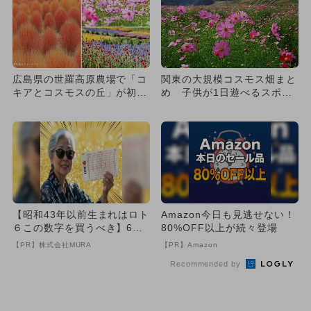
広島県の世羅高原農場で「コ
関東の大規模コスモス畑まと
キアとコスモスの丘」が初開
め 子供が1日遊べるスポッ
催！ 秋のパッチワーク花畑
ト厳選！
も
【昭和43年以前生まれはロト
Amazon今日も見逃せない！
６この数字を買うべき】6つ
80%OFF以上が続々登場
の数字が「完全一致」する
【PR】株式会社MURA
【PR】Amazon
方...
Recommended by