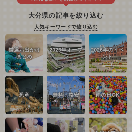
大分県の記事を絞り込む
人気キーワードで絞り込む
厳選お出かけ
2026年オープ
2026年のイベ
まとめ
ン
ント
恐竜
無料・格安
雨の日OK