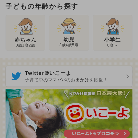
子どもの年齢から探す
幼児
赤ちゃん
小学生
3歳4歳5歳
0歳1歳2歳
6歳〜
Twitter＠いこーよ
子育て中のママパパのお出かけを応援！