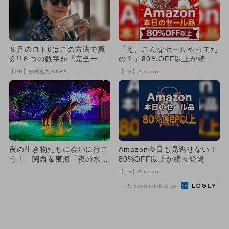
８月のロト6はこの方法で買
「え、こんなセールやってた
え!!６つの数字が『完全一
の？」80％OFF以上が続々
致』する方法
登場！Amazonの本気が...
【PR】株式会社MURA
【PR】Amazon
夜の生き物たちに会いに行こ
Amazon今日も見逃せない！
う！ 関西＆東海「夜の水族
80%OFF以上が続々登場
館」4選
【PR】Amazon
Recommended by