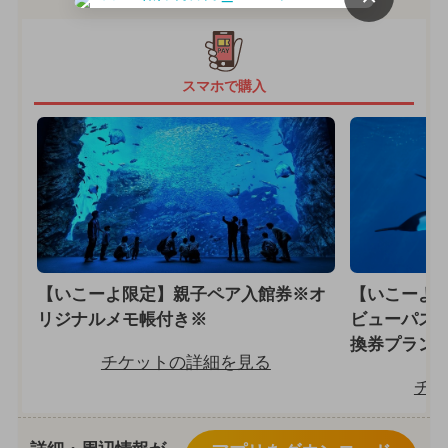
スマホで購入
【いこーよ限定】親子ペア入館券※オ
【いこーよ
リジナルメモ帳付き※
ビューパス
換券プラン♪
チケットの詳細を見る
チケ