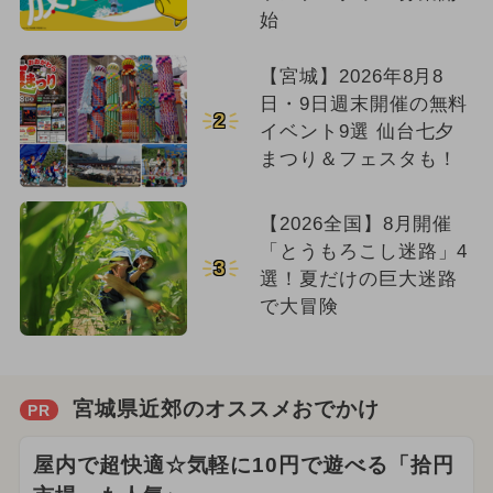
始
【宮城】2026年8月8
日・9日週末開催の無料
2
イベント9選 仙台七夕
まつり＆フェスタも！
【2026全国】8月開催
「とうもろこし迷路」4
3
選！夏だけの巨大迷路
で大冒険
宮城県近郊のオススメおでかけ
PR
屋内で超快適☆気軽に10円で遊べる「拾円