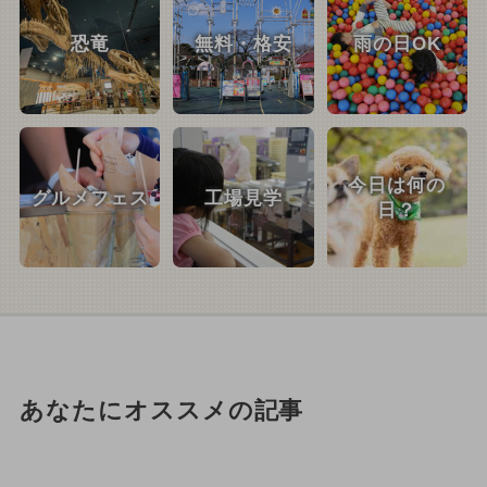
恐竜
無料・格安
雨の日OK
今日は何の
グルメフェス
工場見学
日？
あなたにオススメの記事