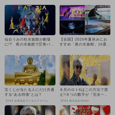
仙台うみの杜水族館が劇場
【全国】2025年夏休みにお
に!? 夜の水族館で圧巻パフ
すすめ「夜の水族館」16選
ォーマンス
ナイトツアー＆お得なチケ...
宝くじが当たる人にだけ共通
８月のロト6はこの方法で買
する“ある特徴”とは？
え!!６つの数字が『完全一
致』する方法
【PR】合同会社デジタルファーム
【PR】株式会社MURA