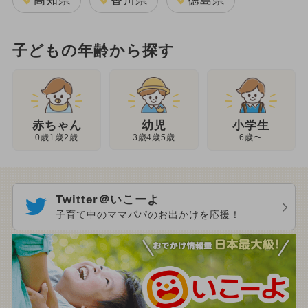
高知県
香川県
徳島県
子どもの年齢から探す
幼児
赤ちゃん
小学生
3歳4歳5歳
0歳1歳2歳
6歳〜
Twitter＠いこーよ
子育て中のママパパのお出かけを応援！