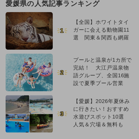
愛媛県の人気記事ランキング
【全国】ホワイトタイ
ガーに会える動物園11
1
選 関東＆関西も網羅
プールと温泉が1カ所で
完結！ 大江戸温泉物
2
語グループ、全国16施
設で夏季プール営業
【愛媛】2026年夏休み
に行きたい！おすすめ
3
水遊びスポット10選
人気＆穴場＆無料も