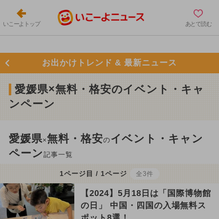
いこーよトップ
あとで読む
お出かけトレンド & 最新ニュース
愛媛県×無料・格安のイベント・キャ
ンペーン
愛媛県
無料・格安
イベント・キャン
×
の
ペーン
記事一覧
1ページ目 / 1ページ
全3件
【2024】5月18日は「国際博物館
の日」 中国・四国の入場無料ス
ポット8選！