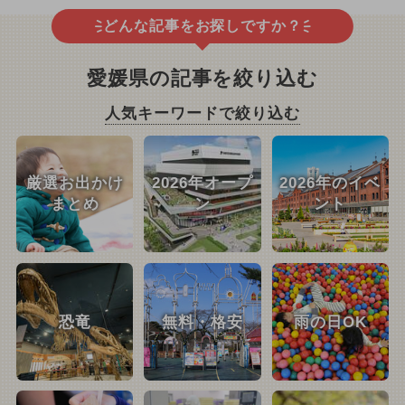
どんな記事をお探しですか？
愛媛県の記事を絞り込む
人気キーワードで絞り込む
厳選お出かけ
2026年オープ
2026年のイベ
まとめ
ン
ント
恐竜
無料・格安
雨の日OK