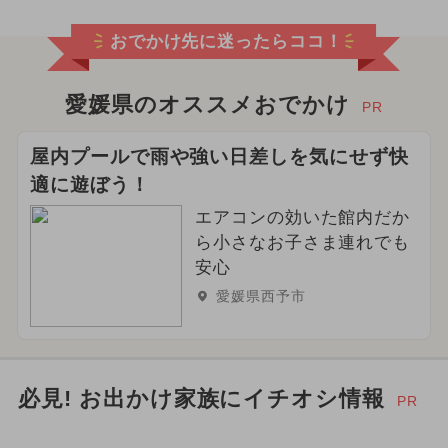
2026年2月のイベント
おでかけ先に迷ったらココ！
2025年4月のイベント
2024年9月のイベント
日帰り
愛媛県のオススメおでかけ
PR
2025年1月のイベント
屋内プールで雨や強い日差しを気にせず快
適に遊ぼう！
2025年5月のイベント
エアコンの効いた館内だか
イルミネーション
ら小さなお子さま連れでも
安心
2024年2月のイベント
愛媛県西予市
2024年8月のイベント
2024年6月のイベント
ディズニー
必見! お出かけ家族にイチオシ情報
PR
お正月
ポケモン