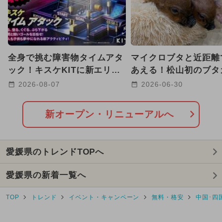
2025年8月のイベント
2025年2月のイベント
全身で挑む障害物タイムアタ
マイクロブタと近距離
2024年12月のイベント
ック！キスケKITに新エリア
あえる！松山初のブタ
が誕生【愛媛・松山】
が銀天街に7月3日新
2026-08-07
2026-06-30
2024年11月のイベント
GW(ゴールデンウィーク)
冬休み
新オープン・リニューアルへ
2026年8月のイベント
愛媛県のトレンドTOPへ
2026年7月のイベント
愛媛県の新着一覧へ
2026年5月のイベント
TOP
トレンド
イベント・キャンペーン
無料・格安
中国･四
2024年10月のイベント
キャラクター