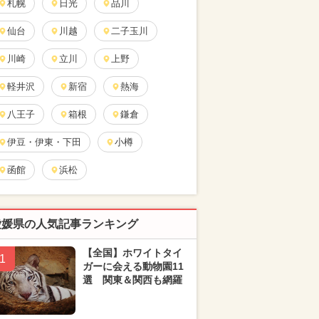
札幌
日光
品川
仙台
川越
二子玉川
川崎
立川
上野
軽井沢
新宿
熱海
八王子
箱根
鎌倉
伊豆・伊東・下田
小樽
函館
浜松
愛媛県の人気記事ランキング
【全国】ホワイトタイ
1
ガーに会える動物園11
選 関東＆関西も網羅