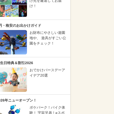
け先を厳選してお届
け！
円・格安のお出かけガイド
お財布にやさしい遊園
地や、 遊具がすごい公
園をチェック！
生日特典＆割引2026
おでかけバースデーア
イデア20選
026年ニューオープン！
ポケパーク！バイク体
験！ 宇宙兄弟！eスポ