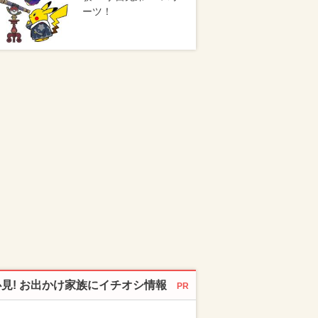
ーツ！
必見! お出かけ家族にイチオシ情報
PR