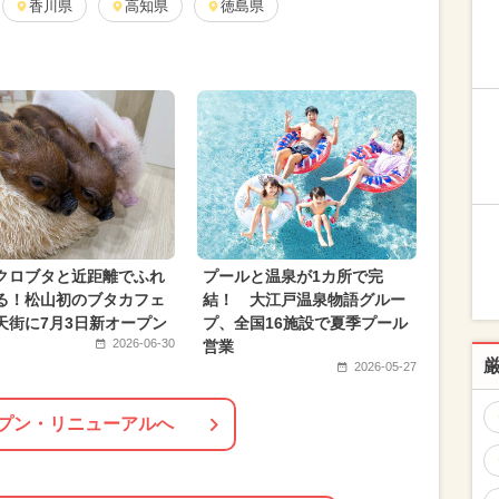
ント
香川県
ポケモン
高知県
2026年6月のイベント
徳島県
イベント
2024年8月のイベント
春休み
2026年4月のイベント
ディズニー
2月のイベント
お正月
2026年9月のイベント
0月のイベント
ハロウィン
夏休み（観光）
クロブタと近距離でふれ
プールと温泉が1カ所で完
る！松山初のブタカフェ
結！ 大江戸温泉物語グルー
天街に7月3日新オープン
プ、全国16施設で夏季プール
2026-06-30
営業
2026-05-27
プン・リニューアルへ