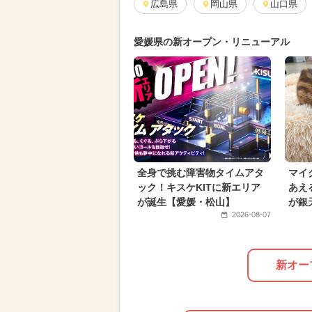
キャラクター
広島県
岡山県
2024年9月のイベ
山口県
イルミネーション
2025年5月の
愛媛県の新オープン・リニューアル
2024年6月のイベント
職業体験
2023年12月のイベント
2024年
2025年7月のイベント
2026年1
グルメフェス
アート
全身で挑む障害物タイムアタ
マイ
ック！キスケKITに新エリア
あえ
が誕生【愛媛・松山】
が銀
2026-08-07
新オー