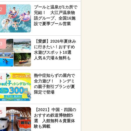
プールと温泉が1カ所で
2
完結！ 大江戸温泉物
語グループ、全国16施
設で夏季プール営業
【愛媛】2026年夏休み
3
に行きたい！おすすめ
水遊びスポット10選
人気＆穴場＆無料も
熱中症知らずの屋内で
4
全力遊び！ トンデミ
の親子割引プランが夏
限定で登場
【2021】中国・四国の
5
おすすめ鉄道博物館5
選 入館無料＆貴重体
験も満載