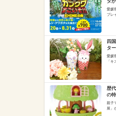
タが
愛媛
プレイ
四国
ター
愛媛
「キス
歴代
の
親子
展」