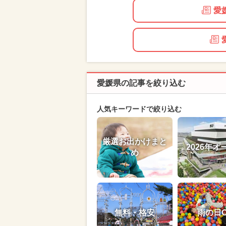
愛
愛媛県の記事を絞り込む
人気キーワードで絞り込む
厳選お出かけまと
2026年オ
め
無料・格安
雨の日