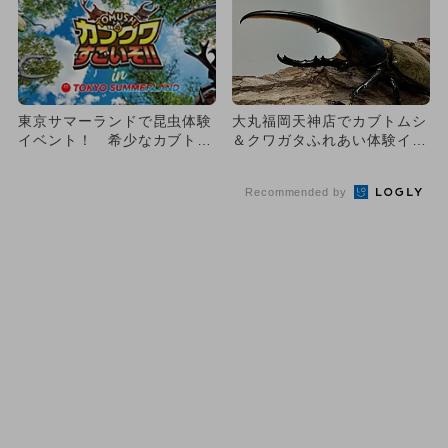
東京サマーランドで昆虫体験
大丸福岡天神店でカブトムシ
イベント！ 希少なカブトム
＆クワガタふれあい体験イベ
シ＆クワガタムシとふれあえ
ント！ 販売＆キッチンカー
る
も
Recommended by