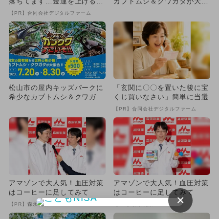
落ちてます…金運を上げる方
カブトムシ＆クワガタが大集
法とは
合！ 触れる＆SDGsも学
【PR】合同会社デジタルファーム
べ...
松山市の屋内キッズパークに
「玄関に〇〇を置いた後に宝
希少なカブトムシ＆クワガタ
くじ買いなさい」簡単に当選
大集合！
【PR】合同会社デジタルファーム
アマゾンで大人気！血圧対策
アマゾンで大人気！血圧対策
はコーヒーに足してみて
はコーヒーに足してみて
×
【PR】森永乳業
【PR】森永乳業