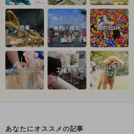
恐竜
無料・格安
雨の日OK
今日は何の
グルメフェス
工場見学
日？
あなたにオススメの記事